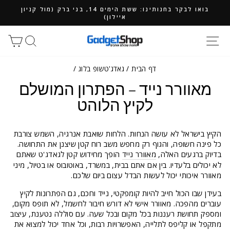
ילוג
בואו לבקר בחנותינו: ששת הימים 14, בני ברק (מול קניון
תוכן
איילון)
חיפוש
סל
דף הבית
/
גאדג'טשופ בלוג
/
מאוורר נייד – הפתרון המושלם
לקיץ הלוהט
הקיץ בישראל לא עושה הנחות. הלחות שואבת אנרגיה, השמש צורבת
כל פינה חשופה, והגוף רק מחפש משב רוח קטן שיצנן את התחושה.
בדיוק ברגעים האלה,
מאוורר נייד
הופך מחידוש קטן לגאדג'ט שאתם
לא יכולים בלעדיו. בין אם אתם בבית, במשרד, באוטובוס או בטיול, מיני
מאוורר איכותי יכול לעשות הבדל עצום ביום שלכם.
בעידן שבו הכול חייב להיות קומפקטי, נייד וחכם, גם הפתרונות לקיץ
עוברים מהפכה. מאוורר אישי לא דורש חיבור לחשמל, לא תופס מקום,
ומספק תחושת רעננות בכל מקום ובכל שעה. עם סוללה נטענת, עיצוב
מתקפל או קליפס לתלייה, האפשרויות רבות, וכל אחד יכול למצוא את