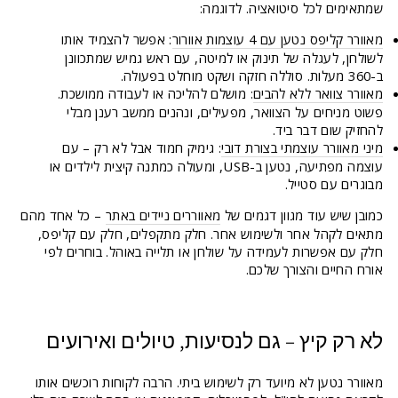
שמתאימים לכל סיטואציה. לדוגמה:
מאוורר קליפס נטען עם 4 עוצמות אוורור
: אפשר להצמיד אותו
לשולחן, לעגלה של תינוק או למיטה, עם ראש גמיש שמתכוונן
ב-360 מעלות. סוללה חזקה ושקט מוחלט בפעולה.
מאוורר צוואר ללא להבים
: מושלם להליכה או לעבודה ממושכת.
פשוט מניחים על הצוואר, מפעילים, ונהנים ממשב רענן מבלי
להחזיק שום דבר ביד.
מיני מאוורר עוצמתי בצורת דובי
: גימיק חמוד אבל לא רק – עם
עוצמה מפתיעה, נטען ב-USB, ומעולה כמתנה קיצית לילדים או
מבוגרים עם סטייל.
כמובן שיש עוד מגוון דגמים של
מאווררים ניידים באתר
– כל אחד מהם
מתאים לקהל אחר ולשימוש אחר. חלק מתקפלים, חלק עם קליפס,
חלק עם אפשרות לעמידה על שולחן או תלייה באוהל. בוחרים לפי
אורח החיים והצורך שלכם.
לא רק קיץ – גם לנסיעות, טיולים ואירועים
מאוורר נטען לא מיועד רק לשימוש ביתי. הרבה לקוחות רוכשים אותו