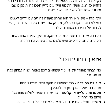
לקראת נסיעה לחו"ל, לפסטיבלים, קמפינגים או סתם לשבת בים בלי
להזיע כל רגע. אפילו חתונות ואירועים בקיץ הפכו להיות מקום שבו
מאוורר אישי יכול להציל את הלוק שלכם.
יותר מזה – מיני מאוורר הוא פתרון מעולה להורים עם ילדים קטנים.
הוא לא תופס מקום בעגלה, מעניק אוויר צונן בשעות הכי חמות, ועוזר
לשמור על רוגע גם כשהחום עולה.
העובדה שמדובר במוצר קומפקטי, שקט ונטען, הופכת אותו לאחד
הפתרונות הכי פרקטיים ומשתלמים שתמצאו לעונה החמה.
אז איך בוחרים נכון?
כדי לבחור מאוורר ידני או נייד שמתאים לכם באמת, שווה לבדוק כמה
פרמטרים:
קיבולת הסוללה
- ככל שהסוללה חזקה יותר, תוכלו ליהנות
ממאוורר פעיל לאורך זמן בלי להטעין.
אפשרות לתלייה או קליפס -
כדי שיהיה אפשר לתלות אותו בכל
מקום בלי להחזיק.
משקל וגודל
- שיהיה נוח לנשיאה ולא יכביד על התיק או היד.