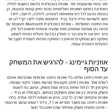
יותר ובטח שמעוצבות יותר. אוזניות בטכנולוגית בלוטוס נחשבות למילה
האחרונה בתחום האוזניות האלחוטיות בזכות היותן קטנות ונטענות, הן
נכנסות כמעט לכל כיס ומתאימות לספורט, להליכה, לרחצה, לחדר
כושר ולשמיעת מדיה ודיבור בנייד. מחפשים מתנה לחבר יקר? לנו יש
את המתנה המושלמת – אוזניות בטכנולוגית Bluetooth מעוצבות עם
מראה נקי ואסטטי שתספק חווית שמעיה איכותית ותתאים לכל תיק
וכיס. כיום אנו יודעים כבר כי מומלץ גם בעת פעילות גופנית לשמוע
מוסיקה כיוון שמחקרים מראים כי המוזיקה תורמות לשמירת הקצב של
הפעילות הגופנית עצמה.
אוזניות גיימינג – להרגיש את המשחק
עד הסוף
אין חוויית גיימינג שלמה בלי
אוזניות גיימינג איכותיות
שמכניסות אתכם
לעולם אחר. אוזניות גיימינג מקצועיות מציעות סאונד היקפי עוצמתי,
מיקרופון חד לניהול שיחות ברורות וצוות משחק, ועיצוב נוח לשעות
משחק ארוכות. בין אם אתם משחקים במחשב, בקונסולה או בנייד –
אוזניות איכותיות ישדרגו כל קרב, מרוץ או משימה לרמה אחרת. בחרו
אוזניות גיימינג עם סאונד סטריאו או 7.1, בידוד רעשים ועיצוב ארגונומי
– ותיהנו מחוויית משחק אמיתית שמרגישים בכל חוש!