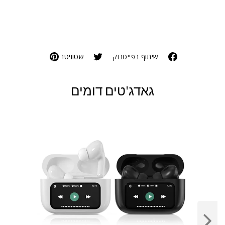
שיתוף בפייסבוק
שטוויטר
גאדג'טים דומים