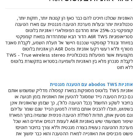
האוזניות שכולנו חיכינו להם כבר כאן! הן קטנות יותר, חזקות יותר,
טכנולוגיות יותר ובעלות מערכת הטענה מגנטית עם מארז הטענה
קומפקטי בכ-25% אחוז מהדגם הפופולארי ! אוזניות בלוטוס
סטריאופוניות A6R TWS הדור הבא שמתהדרות במארז קומפקטי
במיוחד ובגודל קומפקטי שנכנס היישר אל תעלת השמע, לקבלת סאונד
מטורף וללא רעשי רקע! אוזניות A6R Dots הן אוזניות בלוטוס
מקצועיות אשר מופעלות בטכנולוגיית TWS - True wireless stereo
לקבלת סנכרון מלא בין האוזניות ולשמיעה בסטראו בתקשורת בלוטוס
ללא חוט
אוזניות abodos TWS עם הטענה מגנטית
אוזניות TWS בלוטוס מסופקות במארז קפסולה מדליק שמשמש אותם
גם כבית הטענה נייד שמסוגל להטעין את האוזניות בזמן תנועה או
בחיבור לשקע החשמל (כבל הטענה כלול), כך שבזמן שהאוזניות אינן
בשימוש, תוכלו להכניס אותם בחזרה למטען הנייד שגם שומר עליהם
וגם מטעין אותן, תודות לסוללת הטענה פנימית שמצויה בתוך המארז!
שיפור משמעותי שיש באוזניות A6R לעומת דגמים אחרים הוא שכל
מערכת ההטענה נעשית בצורה מגנטית וללא צורך בחיבור חוטים!
פשוט מכניסים את האוזנייה למארז ההטענה והוא כבר ימשוך את