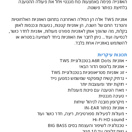
האוזנייה פנימה באמצעות כוח מגנטי ויחל את פעולה ההטענה
בלחיצת כפתור פשוטה.
אוזניות TWS אלה הן המילה האחרונה בתחום האוזניות האלחוטיות
והטרנד החם של השנה, הן אוזניות קטנות, נטענות ונכנסות לאוזן
בקלות, מה שהופך אותן לאוזניות ספורט מעולות, אוזניות לחדר כושר,
לנסיעה ועוד... ניתן לחבר את האוזניות ביחד לשמיעה בסטראו או
להשתמש באוזנייה אחת בלבד.
תכונות עיקריות
• אוזניות A6R Dots בטכנולוגיית TWS
• אוזניות בלוטוס הדור הבא!
• זוג אוזניות סטריאופוניות בטכנולוגיית TWS
• נרתיק קשיח קומפקטי שמשמש כמטען נייד
• חזקות יותר ומעוצבות יותר
• מארז הטענה עם פינות מעוגלות
• טעינה מגנטית
• מיקרופון מובנה לניהול שיחות
• אוזניות כפתור IN-EAR
• מעולות לפעילות ספורטיבית, ריצה, חדר כושר ועוד
• Hi-Fi HD sound
• טכנולוגיה לשיפור והעצמת בסים BIG BASS
• טווח קליטה עד 10 מטר