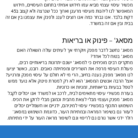
מכשיר עיסוי עצמי מביא עמו חידוש אמיתי בתחום העיסויים, חידוש
המאפשר לנו ליהנות מעיסוי מרענן וארוך ככל שנרצה ולא קצוב ב45
דקות בלבד. אנו נבחר כמה אנו רוצים לענג ולפנק את עצמנו בין אם זה
בבית ובין אם זה במשרד.
מסאג' – פינוק או בריאות
מסאג' נחשב לדבר מפנק ויוקרתי אך לעיתים עולה השאלה האם
מסאג' בטוח לכל אחד?
מחקרים רבים מוכיחים כי למסאג' ישנם יתרונות בריאותיים רבים,
פעולת העיסוי מרפה את השרירים ומפחיתה כאבים. רובנו, כאשר יציעו
לנו מסאג' מפנק נענה בחיוב, הרי מי לא חולם על עיסוי מפנק ומרגיע?
אצל הרבה אנשים המסאג' הוא לא רק למטרת פינוק אלא נועד ממש
לטפל בבעיות בריאותיות, זמניות או כרוניות.
בעזרת מכשירי עיסוי מתאימים לבית, לרכב או למשרד אנו יכולים לקבל
מסאג' מפנק ועצמי מבלי לצאת מהבית וכמובן מבלי לרוקן את הכיס.
השימוש התכוף במכשירי עיסוי למיניהם, ידניים או חשמליים יכולים
לעזור גם בשיפור המראה ובמתיחת העור, כדוגמת השימוש במסאג'
רולר ידני אשר גורם גם לריפוי וגם לשיפור מראה העור על ידי מתיחתו.