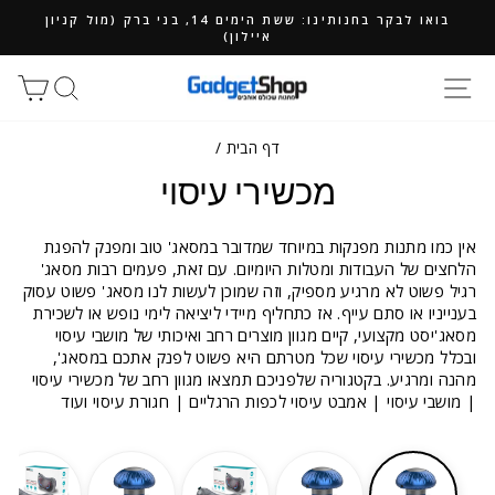
ילוג
בואו לבקר בחנותינו: ששת הימים 14, בני ברק (מול קניון
תוכן
איילון)
חיפוש
סל
דף הבית
/
מכשירי עיסוי
אין כמו מתנות מפנקות במיוחד שמדובר במסאג' טוב ומפנק להפגת
הלחצים של העבודות ומטלות היומיום. עם זאת, פעמים רבות מסאג'
רגיל פשוט לא מרגיע מספיק, וזה שמוכן לעשות לנו מסאג' פשוט עסוק
בענייניו או סתם עייף. אז כתחליף מיידי ליציאה לימי נופש או לשכירת
מסאג'יסט מקצועי, קיים מגוון מוצרים רחב ואיכותי של מושבי עיסוי
ובכלל מכשירי עיסוי שכל מטרתם היא פשוט לפנק אתכם במסאג',
מהנה ומרגיע. בקטגוריה שלפניכם תמצאו מגוון רחב של מכשירי עיסוי
| מושבי עיסוי | אמבט עיסוי לכפות הרגליים | חגורת עיסוי ועוד