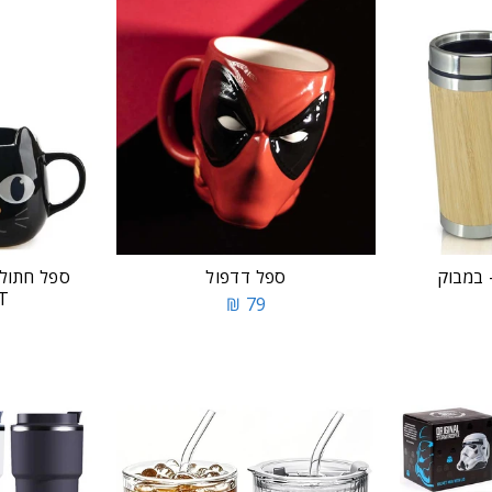
 במבוק
ספל דדפול
ספל חתול
T
79 ₪