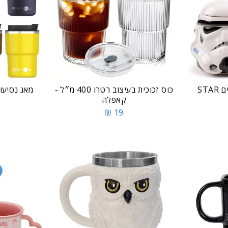
ספל מלחמת הכוכבים STAR
כוס זכוכית בעיצוב רטרו 400 מ״ל -
מאג נסיעות 360 מ"ל U
קאפלה
19 ₪