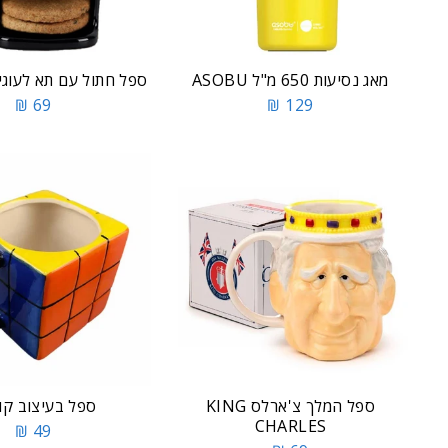
מאג נסיעות 650 מ"ל ASOBU
ספל חתול עם תא לעוגיות TAL
69 ₪
129 ₪
ספל המלך צ'ארלס KING
ספל בעיצוב קו
CHARLES
49 ₪