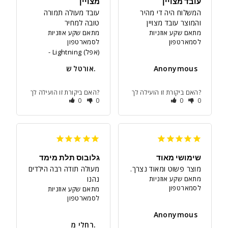
עובד מצויין
מצויין
המשלוח היה די מהיר 
עובד מעולה תמורה 
והמוצר עובד מצויין
טובה למחיר
מתאם שקע אוזניות
מתאם שקע אוזניות
לסמארטפון
לסמארטפון
Lightning (אפל)
Anonymous
אורטל ש.
האם ביקורת זו הועילה לך?
האם ביקורת זו הועילה לך?
0
0
0
0
שימושי מאוד
גלובוס תלת מימד
מוצר פשוט ומאוד נצרך.
מעולה תודה רבה הילדים 
מתאם שקע אוזניות
נהנו
לסמארטפון
מתאם שקע אוזניות
לסמארטפון
Anonymous
רחלי מ.