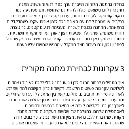
בחירה במתנות מקוריות מייצרת ערך כפול רגש ומעשיות. מתנה
רומנטית ליום נישואים יכולה להיות גם שימושית וגם מפתיעה כמו
רמקול קומפקטי לערבי מרפסת, ערכת קפה לדרך למי שנוסעים יחד
בבקרים או מנורת לילה עם תאורה רכה לזמן איכות שקט. כשמדקדקים
בהתאמה, המתנה נכנסת לשגרה ומעצימה רגעים קטנים. כך נוצרת
חוויית משתמש שמגדילה שביעות רצון לאורך זמן ומחזקת תחושת יחד.
היתרון השיווקי כאן ברור גם בעבורנו כקונים יש קו חשיבה מדויק שמוביל
לפתרון נכון, וגם בעבור הצד המקבל שמרגיש שחשבו עליו באמת.
3 עקרונות לבחירת מתנה מקורית
איך מתחילים לבחור מתנה לבן זוג או בת זוג בלי ללכת לאיבוד נצמדים
לשלושה עקרונות פשוטים הקשבה, הקשר וזיכרון. הקשבה למה שמרגש
לאחרונה סדרות, תחביבים, טיולים. קשר בין המתנה לרגע זוגי שחולקים
יחד ערב ביתי, סוף שבוע, עיצוב פינה בבית. זיכרון שמלווה את המתנה
לאורך זמן כמו הקדשה קצרה או התאמה בצבעים ובחומרים
לאסתטיקה שלהם. בהצלבה של שלושת העקרונות נולדת מתנה
מקורית שמדברת ללב, נראית מצוין ומרגישה נכונה. כך בונים חוויה
שהופכת את השאלה מה קונים למי אנחנו עבור מי שאנחנו אוהבים.