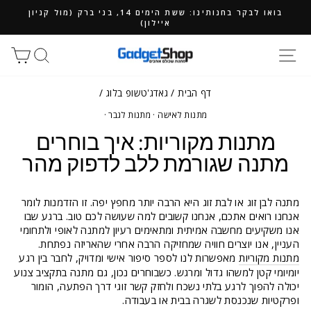
ילוג
בואו לבקר בחנותינו: ששת הימים 14, בני ברק (מול קניון
תוכן
איילון)
חיפוש
סל
דף הבית
/
גאדג'טשופ בלוג
/
מתנות לאישה
·
מתנות לגבר
·
מתנות מקוריות: איך בוחרים
מתנה שגורמת ללב לדפוק מהר
מתנה לבן זוג או לבת זוג היא הרבה יותר מחפץ יפה. זו הזדמנות לומר
אנחנו רואים אתכם, אנחנו קשובים למה שעושה לכם טוב. ברגע שבו
אנו משקיעים מחשבה אמיתית ומתאימים רעיון למתנה לאופי ולתחומי
העניין, אנו יוצרים חוויה שמחזיקה הרבה אחרי שהאריזה נפתחת.
מתנות מקוריות
מאפשרות לנו לספר סיפור אישי ומדויק, לחבר בין רגע
יומיומי קטן למשהו גדול ומרגש. כשבוחרים נכון, גם מתנה בתקציב צנוע
יכולה להפוך לרגע בלתי נשכח ולחזק קשר זוגי דרך הפתעה, הומור
ופרקטיות שנכנסת לשגרה בבית או בעבודה.