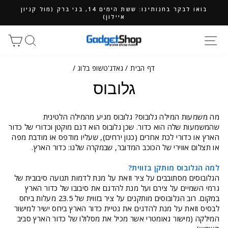
ילוג
בואו לבקר בחנותינו: ששת הימים 14, בני ברק (מול קניון
תוכן
איילון)
חיפוש
סל
דף הבית
/
גאדג'טשופ בלוג
/
גלובוס
מה משמעות המילה גלובוס? גלובוס מגיע מהמילה הלטינית
שהמשמעות שלה הוא כדור. שכן גלובוס הוא דגם מוקטן וכדורי של כדור
הארץ או כדורי לכת אחרים (כגון ירחים), שעליו מודפס או מודבת מפה
או תצלום אווירי של הכוכב המדובר, שבמקרה שלנו: כדור הארץ.
למה הגלובוס מותקן בזווית?
הגלובוסים מסתובבים על ציר וזאת על מנת לדמות תנועה סיבובית של
גרמי השמיים על צירם ועל מנת להדגם את סיבובו של כדור הארץ
במקום. רוב הגלובוסים מותקנים על ציר בזווית של 23.5 מעלות ביחס
לבסיס וזאת על מנת להדגים את נטיית כדור הארץ ביחס ישיר למישור
המילקה (מישור גאומטרי אשר מכיל את מסלולו של כדור הארץ סביב