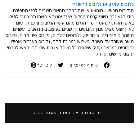
גלובוס עתיק או גלובוס חדשני?
הגלובוס הראשון הומצא אי שם במהך המאה השנייה לפני הספירה
בידי הגאוגרף היווני קרטס ממלוס שעד ימנו לא השתנתה בטכנולוגיה
באופן מהותי למעט חומרי הגלם מהם עשוי הגלובוס ומעמדו. כיום
גאדג'שופ מציע מגוון גלובוסים חדשניים בעיצובים מרהיבים, עשויים
מחומרים מיוחדים ואיכותיים, גלובוסים לילדים, גלובוס פיזי מדיני, גלובוס
מואר שעובד על חשמל ומשמש כמנורת לילה, גלובוס בעברית ואפילו
גלובוסים במראה עתיק שיהפכו כל משרד או בית שבו הם ימצאו לפרטי
עיצובי מרשים וסוחף.
שיתוף בפייסבוק
שטוויטר
בחזרה אל גאדג'טשופ בלוג