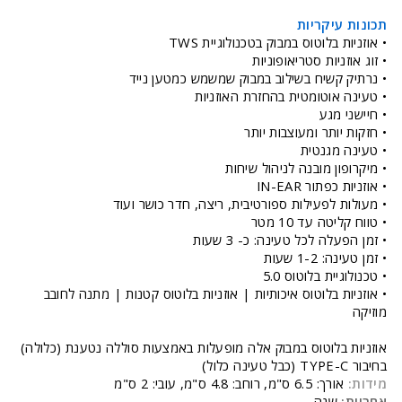
תכונות עיקריות
• אוזניות בלוטוס במבוק בטכנולוגיית TWS
• זוג אוזניות סטריאופוניות
• נרתיק קשיח בשילוב במבוק שמשמש כמטען נייד
• טעינה אוטומטית בהחזרת האוזניות
• חיישני מגע
• חזקות יותר ומעוצבות יותר
• טעינה מגנטית
• מיקרופון מובנה לניהול שיחות
• אוזניות כפתור IN-EAR
• מעולות לפעילות ספורטיבית, ריצה, חדר כושר ועוד
• טווח קליטה עד 10 מטר
• זמן הפעלה לכל טעינה: כ- 3 שעות
• זמן טעינה: 1-2 שעות
• טכנולוגיית בלוטוס 5.0
• אוזניות בלוטוס איכותיות | אוזניות בלוטוס קטנות | מתנה לחובב
מוזיקה
אוזניות בלוטוס במבוק אלה מופעלות באמצעות סוללה נטענת (כלולה)
בחיבור TYPE-C (כבל טעינה כלול)
מידות:
אורך: 6.5 ס"מ, רוחב: 4.8 ס"מ, עובי: 2 ס"מ
אחריות:
שנה