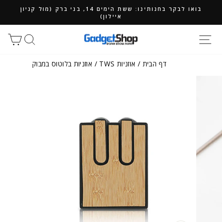
ילוג
בואו לבקר בחנותינו: ששת הימים 14, בני ברק (מול קניון
תוכן
איילון)
חיפוש
סל
דף הבית
/
אוזניות TWS
/
אוזניות בלוטוס במבוק