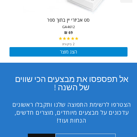
סט אביזרי יין בתוך ספר
GA4612
69 ₪
★★★★★
Rating:
5
2 ביקורת
out
הצג מוצר
of
5
stars
אל תפספסו את מבצעים הכי שווים
של השנה !
הצטרפו לרשימת התפוצה שלנו ותקבלו ראשונים
עדכונים על מבצעים מיוחדים, מוצרים חדשים,
הנחות ועוד!
כתובת
הרשמה