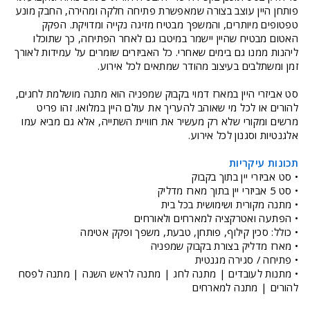
פותחן היין עוצב בצורה שמאפשרת פתיחה חלקה ומהירה, החבק מונע
טפטופים מיותרים, והמשפך מבטיח מזיגה נקייה ומדויקת. הפקק
האטום מבטיח שהיין יישמר במיטבו גם לאחר הפתיחה, כך שתוכלו
ליהנות ממנו גם בימים שאחרי. כל האביזרים שומרים על עמידות לאורך
זמן ומשתלבים בעיצוב מהודר שמתאים לכל אירוע.
סט אביזרי היין במארז דמוי בקבוק שמפניה הוא מתנה מושלמת לחגים,
להורים או לכל מי שאוהב להעריך את עולם היין במלואו. זהו פריט
מרשים ומקורי שלא רק מעשיר את חוויית השתייה, אלא גם מביא עמו
אלגנטיות וסגנון לכל אירוע.
תכונות עיקריות
• סט אביזרי יין בתוך בקבוק
• סט 5 אביזרי יין בתוך מארז מדליק
• מתנה מקורית ושימושית בכל בית
• הפתעה ואטרקציה למארחים ולאורחים
• כולל: סכין קילוף, פותחן, טבעת, משפך ופקק אטימה
• מארז מדליק בצורת בקבוק שמפניה
• פתיחה / סגירה מגנטית
• מתנות לעובדים | מתנה לחג | מתנה לראש השנה | מתנה לפסח
להורים | מתנה למארחים