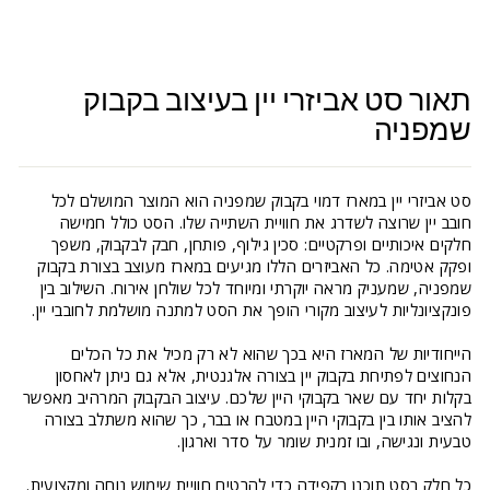
תאור סט אביזרי יין בעיצוב בקבוק
שמפניה
סט אביזרי יין במארז דמוי בקבוק שמפניה הוא המוצר המושלם לכל
חובב יין שרוצה לשדרג את חוויית השתייה שלו. הסט כולל חמישה
חלקים איכותיים ופרקטיים: סכין גילוף, פותחן, חבק לבקבוק, משפך
ופקק אטימה. כל האביזרים הללו מגיעים במארז מעוצב בצורת בקבוק
שמפניה, שמעניק מראה יוקרתי ומיוחד לכל שולחן אירוח. השילוב בין
פונקציונליות לעיצוב מקורי הופך את הסט למתנה מושלמת לחובבי יין.
הייחודיות של המארז היא בכך שהוא לא רק מכיל את כל הכלים
הנחוצים לפתיחת בקבוק יין בצורה אלגנטית, אלא גם ניתן לאחסון
בקלות יחד עם שאר בקבוקי היין שלכם. עיצוב הבקבוק המרהיב מאפשר
להציב אותו בין בקבוקי היין במטבח או בבר, כך שהוא משתלב בצורה
טבעית ונגישה, ובו זמנית שומר על סדר וארגון.
כל חלק בסט תוכנן בקפידה כדי להבטיח חוויית שימוש נוחה ומקצועית.