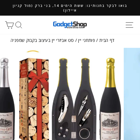
ילוג
בואו לבקר בחנותינו: ששת הימים 14, בני ברק (מול קניון
תוכן
איילון)
חיפוש
סל
דף הבית
/
פותחני יין
/
סט אביזרי יין בעיצוב בקבוק שמפניה