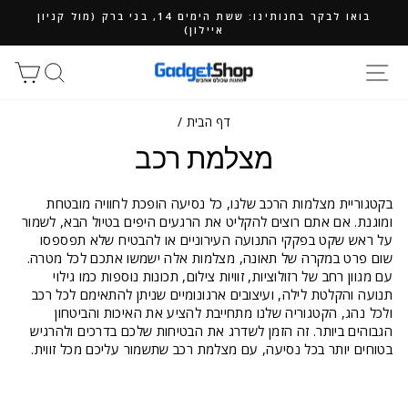
ילוג
בואו לבקר בחנותינו: ששת הימים 14, בני ברק (מול קניון
תוכן
איילון)
חיפוש
סל
דף הבית
/
מצלמת רכב
בקטגוריית מצלמות הרכב שלנו, כל נסיעה הופכת לחוויה מובטחת
ומוגנת. אם אתם רוצים להקליט את הרגעים היפים בטיול הבא, לשמור
על ראש שקט בפקקי התנועה העירוניים או להבטיח שלא תפספסו
שום פרט במקרה של תאונה, מצלמות אלה ישמשו אתכם לכל מטרה.
עם מגוון רחב של רזולוציות, זוויות צילום, תכונות נוספות כמו גילוי
תנועה והקלטת לילה, ועיצובים ארגונומיים שניתן להתאימם לכל רכב
ולכל נהג, הקטגוריה שלנו מתחייבת להציע את האיכות והביטחון
הגבוהים ביותר. זה הזמן לשדרג את הבטיחות שלכם בדרכים ולהרגיש
בטוחים יותר בכל נסיעה, עם מצלמת רכב שתשמור עליכם מכל זווית.