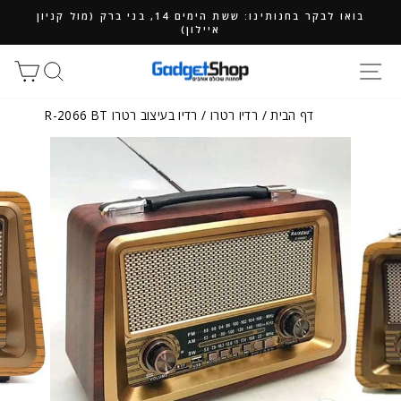
ילוג
בואו לבקר בחנותינו: ששת הימים 14, בני ברק (מול קניון
תוכן
איילון)
חיפוש
סל
דף הבית
/
רדיו רטרו
/
רדיו בעיצוב רטרו R-2066 BT