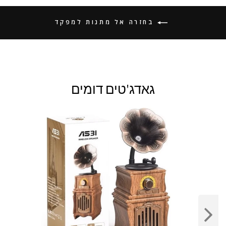
בחזרה אל מתנות למפקד
גאדג'טים דומים