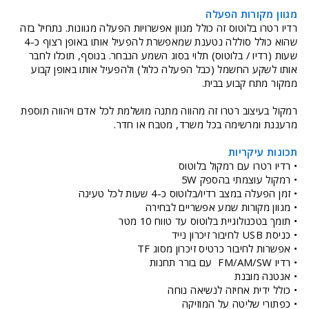
מגוון מקורות הפעלה
רדיו רטרו בלוטוס זה כולל מגוון אפשרויות הפעלה מגוונות. נתחיל בזה
שהוא כולל סוללה נטענת שמאפשרת להפעיל אותו באופן רצוף כ-4
שעות (רדיו / בלוטוס) תלוי בסוג השמע הנבחר. בנוסף, תוכלו לחבר
אותו לשקע החשמל (כבל הפעלה כלול) ולהפעיל אותו באופן קבוע
ממקור מתח קבוע בבית.
רמקול בעיצוב רטרו זה מהווה מתנה מושלמת לכל אדם ויהווה תוספת
מרעננת ומרשימה בכל משרד, מטבח או חדר.
תכונות עיקריות
• רדיו רטרו עם רמקול בלוטוס
• רמקול עוצמתי בהספק 5W
• זמן הפעלה במצב רדיו/בלוטוס כ-4 שעות לכל טעינה
• מגוון מקורות שמע אפשריים לבחירה
• תומך בטכנולוגיית בלוטוס עד טווח 10 מטר
• כניסת USB לחיבור זיכרון נייד
• אפשרות לחיבור כרטיס זיכרון מסוג TF
• רדיו FM/AM/SW עם בורר תחנות
• אנטנה מובנת
• כולל ידית אחיזה לנשיאה נוחה
• כפתורי שליטה על המוזיקה