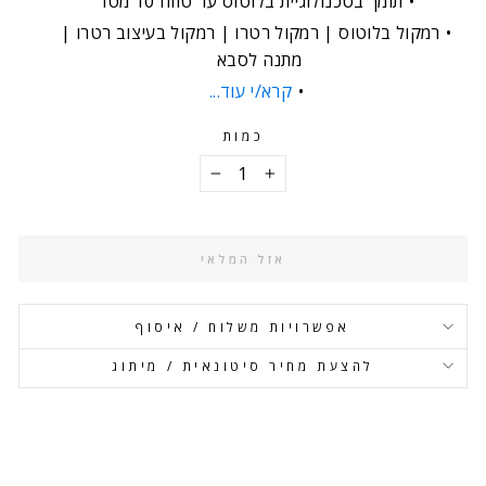
תומך בטכנולוגיית בלוטוס עד טווח 10 מטר
רמקול בלוטוס | רמקול רטרו | רמקול בעיצוב רטרו |
מתנה לסבא
קרא/י עוד...
כמות
−
+
אזל המלאי
אפשרויות משלוח / איסוף
להצעת מחיר סיטונאית / מיתוג