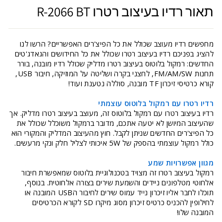
תאור רדיו בעיצוב רטרו R-2066 BT
מחפשים רדיו מעוצב שכולל את כל הפיצ'רים האפשריים? הרשו לנו
להציג בפניכם רדיו בעיצוב רטרו שכולל את כל החידושים והגאדג'טים
החדשים: רמקול בלוטוס בעיצוב רטרו מדליק שכולל רדיו מובנה, בורר
תחנות FM/AM/SW, לחצני בקרה ושליטה על המוזיקה, חיבור USB,
קורא כרטיסי זיכרון TF מובנה, סוללה נטענת ועוד!
רדיו רטרו עם רמקול בלוטוס עוצמתי
רדיו בעיצוב רטרו עם רמקול בלוטוס זה, מעוצב בעיצוב רטרו מדליק. אך
שהעיצוב המיושן לא יטעה אתכם, מדובר ברמקול משוכלל שכולל את
כל הפיצ'רים החדשים שניתן לקבל. חוץ מהעיצוב המדליק והמקורי הוא
כולל רמקול עוצמתי בהספק של 5W איכותי לצליל חלק ונקי מרעשים.
מגוון אפשרויות שמע
רמקול בעיצוב רטרו זה מצויד בטכנולוגיית בלוטוס שמאפשרת חיבור
אלחוטי מטלפונים ניידים והשמעת שירים בצורה אלחוטית. בנוסף,
תוכלו לחבר אליו זיכרון נייד עמוס שירים לחיבור הUSB המובנה או
לחילופין להכניס כרטיס זיכרון מסוג מיקרו SD לקורא הכרטיסים
המובנה שלו!