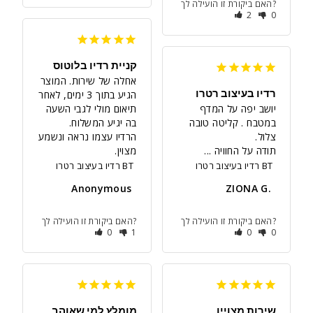
האם ביקורת זו הועילה לך?
2
0
קניית רדיו בלוטוס
אחלה של שירות. המוצר 
רדיו בעיצוב רטרו
הגיע בתוך 3 ימים, לאחר 
יושב יפה על המדף 
תיאום מולי לגבי השעה 
במטבח . קליטה טובה 
הרדיו עצמו נראה ונשמע 
תודה על החוויה ...
מצוין.
רדיו בעיצוב רטרו BT
רדיו בעיצוב רטרו BT
Anonymous
ZIONA G.
האם ביקורת זו הועילה לך?
האם ביקורת זו הועילה לך?
0
1
0
0
שירות מצויין
מומלץ למי שאוהב