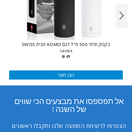
בקבוק תרמי 500 מ"ל דגם KOMO מבית SWISS
GA6504
49 ₪
הצג מוצר
אל תפספסו את מבצעים הכי שווים
של השנה !
הצטרפו לרשימת התפוצה שלנו ותקבלו ראשונים