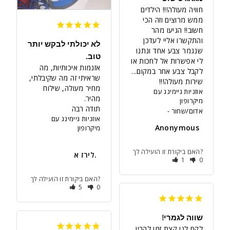
חוויה מעולה!!! הילדים 
ממש מרוצים וזה הכי 
חשוב!! הגיעו מהר 
והתקשרו אליי לעדכן 
לא יכולתי לבקש יותר
שנגמר צבע אחד ונתנו 
טוב.
לי אפשרות אל לחכות או 
אזנמות איכותיות, מה 
לקבל צבע אחר במקום... 
שראיתי זה מה שקיבלתי, 
שירות מעולה!!!
מחיר מעולה, שילוח 
אוזניות גיימינג עם
מיקרופון
תודה רבה
אדום/שחור
אוזניות גיימינג עם
Anonymous
מיקרופון
האם ביקורת זו הועילה לך?
לירז א.
1
0
האם ביקורת זו הועילה לך?
5
0
שווה לגמרי!
לקח לנו קצת זמן להבין 