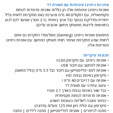
אוזניות גיימינג איכותיות עם תאורת לד
אוזניות גיימינג איכותיות אלה הן כוללות אוזניות מרופדות לנוחות
מקסימאלית, עם רמקולים 40 מ"מ ומערכת באס מתקדמת לחווית צליל
ייחודית ומדליקה! בנוסף כבל ארוך במיוחד (2.1 מטר) יאפשר לכם לנוע
בחופשיות וליהנות ממשחקי מחשב אהובים עליכם.
מחפשים אוזניות גיימינג (Gaming) מומלצות? התקדמו גם אתם
לחווית שמע מתקדמת ושיפור חווית משחקי המחשב עם אוזניות גיימינג
מטריפות אלה.
תכונות עיקריות
• אוזניות גיימינג עם מיקרופון מובנה
• אוזניות למחשב עם חיבור USB
• אוזניות לסוני פלייסטיישן עם חיבור כבל 3.5 מ"מ (כולל מתאם)
• מיקרופון באיכות גבוהה HD
• אוזניות עם דרייברים 40 מ"מ !
• עיצוב עתידני עם תאורת לד
• כבל שזור באיכות גבוהה באורך 2.1 מטר!
• אוזניות מרופדות לנוחות מקסימלית
• כפתור מובנה לשליטה בעוצמת השמע
• מיקרופון עם יכולת כיוון זווית 125 מעלות (מדונה)
• מתנה לגיימרים | אוזניות לפלייסטיישן | מתנה לילדים | מתנה