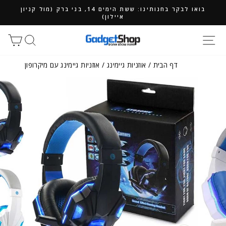
ילוג
בואו לבקר בחנותינו: ששת הימים 14, בני ברק (מול קניון
תוכן
איילון)
חיפוש
סל
דף הבית
/
אוזניות גיימינג
/
אוזניות גיימינג עם מיקרופון