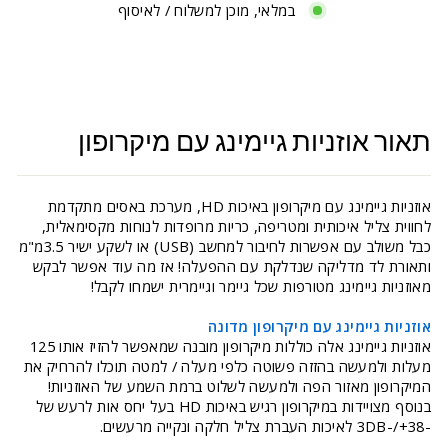
במלאי, מוכן למשלוח / לאיסוף
תאור אוזניות גיימינג עם מיקרופון
אוזניות גיימינג עם מיקרופון באיכות HD, מערכת באסים מתקדמת
לחווית צליל איכותית ומטריפה, כריות מרופדות לנוחות מקסימאלית,
כבל משולב עם אפשרות לחיבור למחשב (USB) או לשקע ישיר 3.5מ"מ
ותאורת לד מדליקה שנדלקת עם ההפעלה! אז מה עוד אפשר לבקש
מאוזניות גיימינג מטורפות שכל גיימר וגיימרית ישמחו לקבל!
אוזניות גיימינג עם מיקרופון מדונה
אוזניות גיימינג אלה כוללות מיקרופון מובנה שמאפשר להזיז אותו 125
מעלות ולמעשה בהזזה פשוטה כלפי מעלה / למטה תוכלו להרחיק את
המיקרופון מאזור הפה ולמעשה לשלוט ברמת השמע של האוזניות!
בנוסף מצויידות במיקרופון רגיש באיכות HD בעל יחס אות לרעש של
-38+/-3DB לאיכות העברת צליל חלקה ונקייה מרעשים.