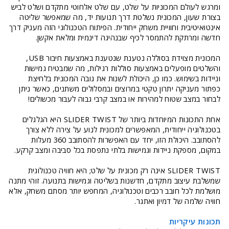
ומרגש לעולם המכוניות על שלט, עם שלט אלחוטי מתקדם ושלט לביש
בצורת שעון, המכונית נשלטת דרך תנועות יד, מה שמאפשר שליטה
אינטואיטיבית וחוויית משחק ייחודית. הפיתוח הטכנולוגי הזה מעניק דרך
חדשה ומרתקת להתמסר לכיף שבנהיגה דינמית ומלאת אקשן.
המכונית מצוידת בסוללה נטענת שנטענת באמצעות חיבור USB,
והשלטים מופעלים באמצעות סוללות רגילות, מה שמבטיח גמישות
וניידות בשימוש. כמו כן, היכולת לשנות את גובה המכונית בלחיצת
כפתור מעניקה יתרון טקטי במרוצים ובמסלולים משתנים, כאשר ניתן
לבחור במצב שטוח למהירות או במצב קרבי גבוה לעבור מכשולים!
אחת התכונות המיוחדות ביותר של SLIDER TWIST היא הגלגלים
בטכנולוגיה ייחודית, המאפשרים למכונית לנוע על צירה ללא צורך
להסתובב. היכולת הזו, יחד עם האפשרות להסתובב 360 מעלות
במקום, מספקת ניידות וגמישות בלתי נתפסת בכל סביבה ומצב קרקע.
SLIDER TWIST אינה רק מכונית על שלט; היא חוויה טכנולוגית
שמשלבת עיצוב מתקדם, חדשנות בשליטה וגמישות בתנועה. זוהי מתנה
מושלמת לכל חובב רכבים וטכנולוגיה, המחפש יותר מסתם משחק, אלא
חוויה שלמה של דמיון ואתגר.
תכונות עיקריות