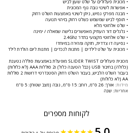
• מכונית פעלולים על שלט שעון לביש
• אפשרות לשינוי גובה גוף המכונית
• מבנה מפרקי גמיש, ניתן לשינוי באמצעות השלט רחוק
• תוסף לביש שמשמש כשלט רחוק בזיהוי תנועה
• שלט אלחוטי מלא
• גלגלים דור העתיק מאפשרים גלישה שמאלה / ימינה
• שלט אלחוטי מקצועי בתדר 2.4Ghz
• נסיעה דו צדדית, חזקה ומהירה במיוחד!
• מכונית על שלט לילדים | מתנות לנכדים | מתנות ליום הולדת לילד
מכונית פעלולים SLIDER TWIST מופעלת באמצעות סוללה נטענת
(כלולה) בחיבור USB (כבל הטענה כלול) ו2 סוללות AAA (לא כלולות)
בעבור השלט הלביש, בעבור השלט רחוק הסטנדרטי דרושות 2 סוללות
AA (לא כלולות)
מידות:
אורך: 26 ס"מ, רוחב: 15 ס"מ, גובה (מצב שטוח): 5 ס"מ
אחריות:
שנה
לקוחות מספרים
5.0