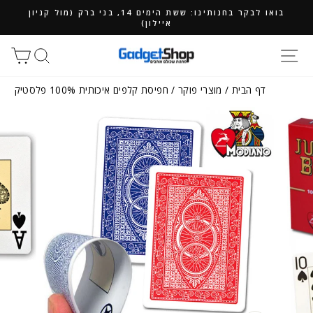
ילוג
בואו לבקר בחנותינו: ששת הימים 14, בני ברק (מול קניון
תוכן
איילון)
חיפוש
סל
דף הבית
/
מוצרי פוקר
/
חפיסת קלפים איכותית 100% פלסטיק