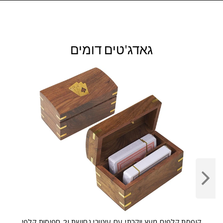
גאדג'טים דומים
קופסת קלפים מעץ יוקרתי עם עיטורי נחושת ו2 חפיסות קלפי