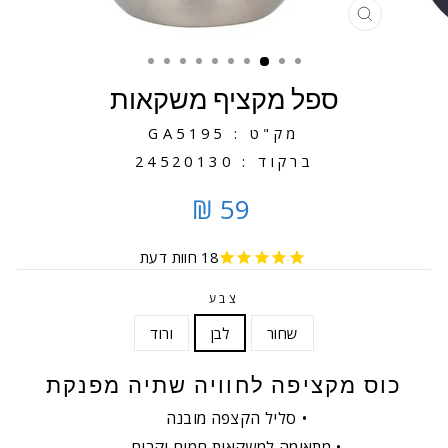
סגירה
ספל מקציף משקאות
מק"ט : GA5195
ברקוד : 24520130
59 ₪
18
חוות דעת
צבע
שחור
לבן
ורוד
כוס מקציפה לחוויה שתיה מפנקת
סליל הקצפה מובנה
מתאימה למשקאות חמים וקרים