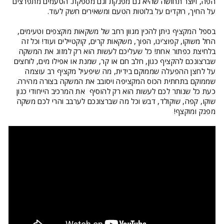
הפה, ויוצר תחושה שהיא גם מפנקת וגם מספקת. הטעמים מתפרצים
על החיך, רוקדים על בלוטות הטעם ומשאירים חשק לעוד.
בספל המקציף ניתן להכין מגוון רחב של משקאות מוקצפים וטעימים,
החל משוקו, קפוצ'ינו, הפוך, משקאות קרים, קוקטיילים ועוד! וכל זה
בלחיצת כפתור אחת! כל שעליכם לעשות הוא רק למזוג את המשקה
שברצונכם להקציף כגון, חלב חם או קר, שמנת או אפילו מים, לוחצים
על לחצן ההפעלה שממוקם בידית, מה שיפעיל מקציף רב עוצמה
שממוקם בתחתית הכוס המקציפה ויסובב את המשקה בצורה מהירה.
כעת כל שנותר לכם לעשות הוא רק להוסיף את המרכיב הייחודי כגון
שוקו, קפה, שוקולד, דבש וכל מה שברצונכם לערבב והרי לכם משקה
מפנק ומוקצף!