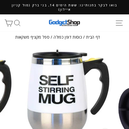
ילוג
בואו לבקר בחנותינו: ששת הימים 14, בני ברק (מול קניון
תוכן
איילון)
חיפוש
סל
דף הבית
/
כוסות דופן כפולה
/
ספל מקציף משקאות