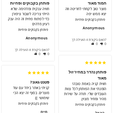
חמוד מאוד
פותחן בקבוקים ופחיות
מוצר טוב לקחתי לחריטה וזה 
חוויה ענקית ומדהימה שלא 
יצא ממש יפה
הייתי צריכה לשבור ציפורן 
כדי לפתוח פחית זה היה ענק 
פותחן בקבוקים ופחיות
רעיון מדהים
Anonymous
פותחן בקבוקים ופחיות
Anonymous
האם ביקורת זו הועילה לך?
0
0
האם ביקורת זו הועילה לך?
0
0
פותחן נהדר במחיר זול
מאוד
פטנט גאוני!
חווית קניה באמת טובה! 
קניתי באתר ביחד עם עוד 
הזמנתי את הפותחן לכל צוות 
מוצרים. בסוף זה יצא הכי 
העובדים שלי. תודה על שירות 
שימושי :))
מהיר ומחיר מצוין.
פותחן בקבוקים ופחיות
פותחן בקבוקים ופחיות
חיים
רונאל