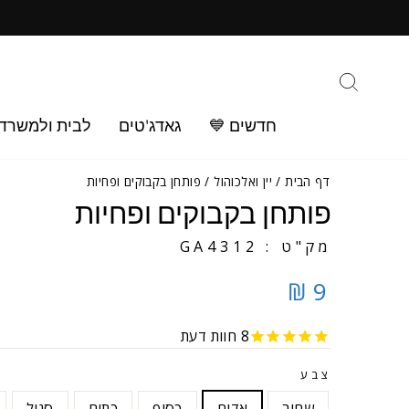
ילוג
ב
תוכן
חיפוש
חדשים 💙
גאדג'טים
לבית ולמשרד
דף הבית
/
יין ואלכוהול
/
פותחן בקבוקים ופחיות
פותחן בקבוקים ופחיות
מק"ט : GA4312
9 ₪
8
חוות דעת
צבע
שחור
אדום
כסוף
כתום
סגול