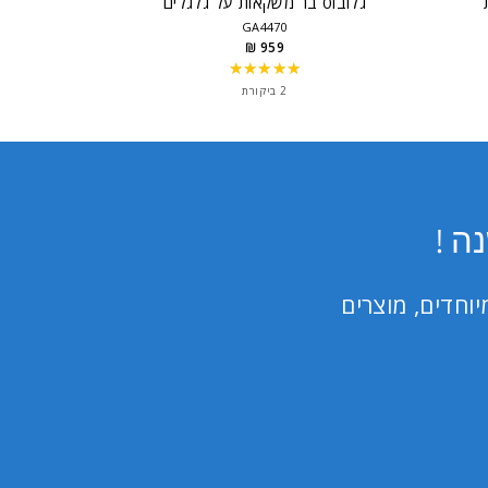
גלובוס בר משקאות על גלגלים
GA4470
959 ₪
★★★★★
Rating:
5
2 ביקורת
out
of
5
stars
ה !
וחדים, מוצרים