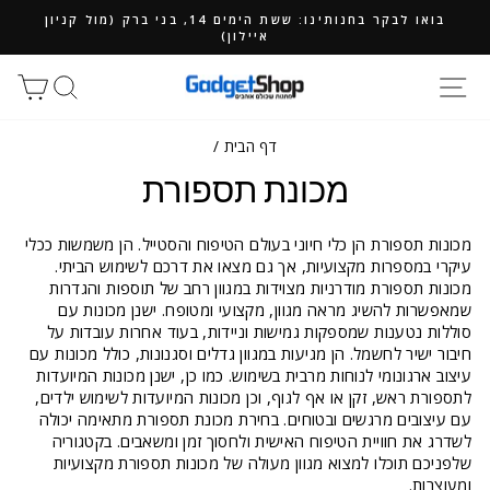
ילוג
בואו לבקר בחנותינו: ששת הימים 14, בני ברק (מול קניון
תוכן
איילון)
חיפוש
סל
דף הבית
/
מכונת תספורת
מכונות תספורת הן כלי חיוני בעולם הטיפוח והסטייל. הן משמשות ככלי
עיקרי במספרות מקצועיות, אך גם מצאו את דרכם לשימוש הביתי.
מכונות תספורת מודרניות מצוידות במגוון רחב של תוספות והגדרות
שמאפשרות להשיג מראה מגוון, מקצועי ומטופח. ישנן מכונות עם
סוללות נטענות שמספקות גמישות וניידות, בעוד אחרות עובדות על
חיבור ישיר לחשמל. הן מגיעות במגוון גדלים וסגנונות, כולל מכונות עם
עיצוב ארגונומי לנוחות מרבית בשימוש. כמו כן, ישנן מכונות המיועדות
לתספורת ראש, זקן או אף לגוף, וכן מכונות המיועדות לשימוש ילדים,
עם עיצובים מרגשים ובטוחים. בחירת מכונת תספורת מתאימה יכולה
לשדרג את חוויית הטיפוח האישית ולחסוך זמן ומשאבים. בקטגוריה
שלפניכם תוכלו למצוא מגוון מעולה של מכונות תספורת מקצועיות
ומעוצבות.