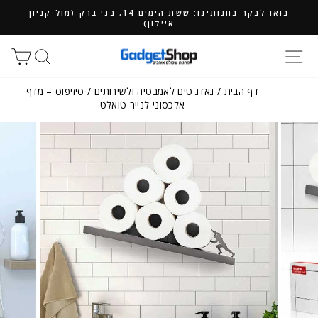
ילוג
בואו לבקר בחנותינו: ששת הימים 14, בני ברק (מול קניון
תוכן
איילון)
חיפוש
סל
דף הבית
/
גאדג'טים לאמבטיה ולשירותים
/
סיזיפוס – מדף
אלכסוני לנייר טואלט