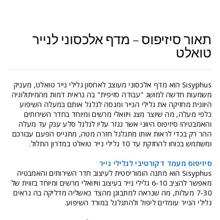
תאור סיזיפוס – מדף אלכסוני לנייר
טואלט
Sisyphus הוא מדף אלכסוני מעוצב לאחסון גלילי נייר טואלט, מעניק
משמעות חדשה למושג "עבודה סזיפית" בה נראית דמות מהמיתולוגיה
היוונית מחזיקה את גלילי הנייר ומנסה לגלגל אותם במעלה השיפוע
כלפי מעלה, מה שיוצר מצג ויזואלי מרשים ומיוחד בחדר השירותים
והאמבטיה! סיזיפוס היווני אשר נגזר עליו לגלגל סלע ענק עד מעלה
ההר רק בכדי לראות אותו מתגלגל חזרה מטה, מתגייס הפעם עבורכם
ומשתמש בכוחו להחזקת עד 10 גלילי נייר טואלט במדרון התלול.
סיזיפוס מעמד דקורטיבי לגלילי נייר
Sisyphus הוא מתנה הומוריסטית לעיצוב חדר השירותים והאמבטיה
מאפשר להציב 6-10 גלילי נייר בעיצוב וויזואלי מרשים ומיוחד בזווית של
7-30 מעלות, מה שנראה למתבונן מהצד כאשליה מדליקה בה נראים
גלילי הנייר עומדים ליפול ולהתגלגל במורד השיפוע.