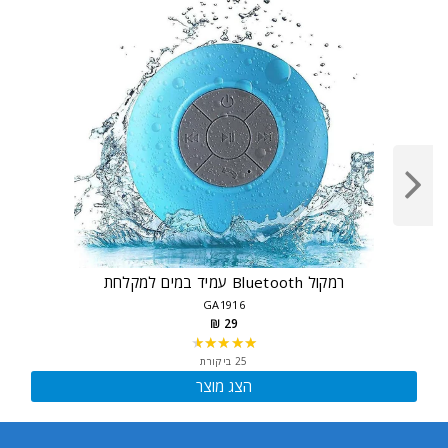
רמקול Bluetooth עמיד במים למקלחת
GA1916
29 ₪
★★★★★
Rating:
4.56
25 ביקורת
out
הצג מוצר
of
5
stars