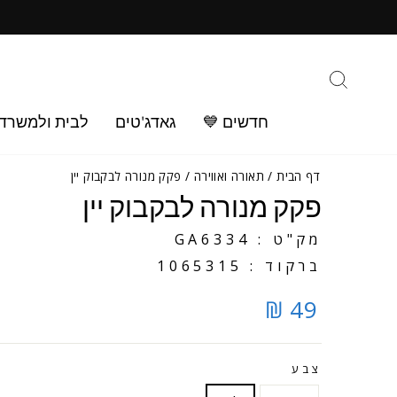
ילוג
ב
תוכן
חיפוש
חדשים 💙
גאדג'טים
לבית ולמשרד
דף הבית
/
תאורה ואווירה
/
פקק מנורה לבקבוק יין
פקק מנורה לבקבוק יין
מק"ט : GA6334
ברקוד : 1065315
49 ₪
צבע