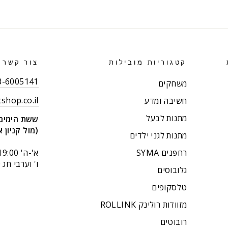
קטגוריות מובילות
צור קשר
03-6005141 (רב קו
משחקים
shop.co.il
חשיבה ומדע
מתנות לבעל
ששת הימים 14 בני בר
(מול קניון א
מתנות לגני ילדים
רחפנים SYMA
א'-ה' 9:00-19:00
ו' וערבי חג 9:00-14:00.
גלובוסים
טלסקופים
מזוודות רולינק ROLLINK
רובוטים