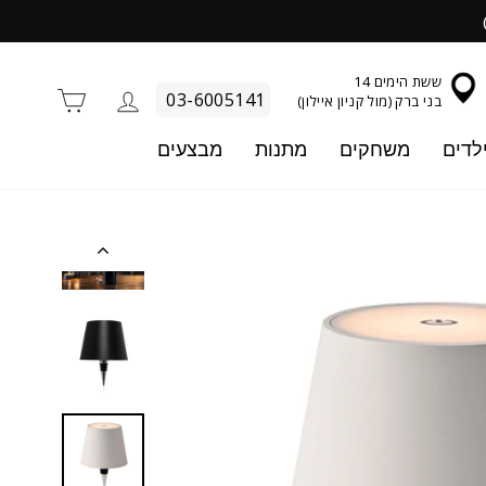
ששת הימים 14
התחברות
סל קניו
03-6005141
בני ברק (מול קניון איילון)
לדים
משחקים
מתנות
מבצעים