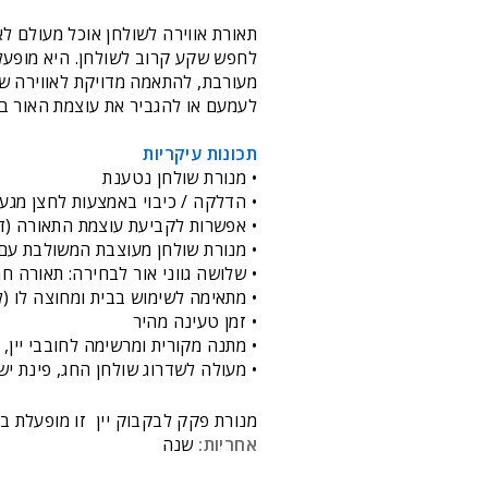
תאורת אווירה לשולחן אוכל מעולם ל
לחפש שקע קרוב לשולחן. היא מופעל
מעורבת, להתאמה מדויקת לאווירה ש
לעמעם או להגביר את עוצמת האור ב
תכונות עיקריות
• מנורת שולחן נטענת
• הדלקה / כיבוי באמצעות לחצן מגע
• אפשרות לקביעת עוצמת התאורה (ד
• מנורת שולחן מעוצבת המשולבת עם פ
• שלושה גווני אור לבחירה: תאורה ח
• מתאימה לשימוש בבית ומחוצה לו (ל
• זמן טעינה מהיר
• מתנה מקורית ומרשימה לחובבי יין,
• מעולה לשדרוג שולחן החג, פינת י
מנורת פקק לבקבוק יין זו מופעלת באמצעות סול
אחריות:
שנה