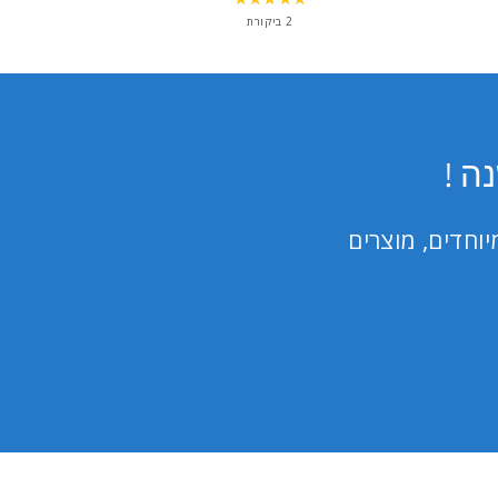
5
2 ביקורת
out
of
5
stars
ה !
וחדים, מוצרים