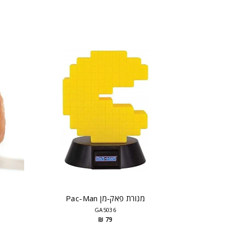
לדים
מנורת פאק-מן Pac-Man
GA5036
79 ₪
Ratin