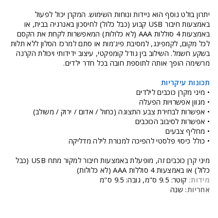
יתרון בולט נוסף הוא ניידות ונוחות השימוש. המקרן יכול לפעול
באמצעות חיבור USB קבוע (כבל כלול) לחיסכון באנרגיה בבית, או
באמצעות 4 סוללות AAA (לא כלולות) המאפשרות לקחת את הקסם
לכל מקום, לקמפינג, למסיבת פיג'מות או סתם למרכז הסלון ללא תלות
בשקע חשמל. השילוב בין גודל קומפקטי, עיצוב ידידותי ויכולת הקרנה
מרשימה הופך אותה לתוספת חובה בכל חדר ילדים.
תכונות עיקריות
• מיני מקרן כוכבים לילדים
• מגוון אפשרויות הפעלה
• אפשרות לבחירת צבע התצוגה (כחול / אדום / ירוק / משולב)
• אפשרות לסיבוב הכוכבים
• מחליף צבעים
• כולל כיסוי פלסטי להפיכה למנורת לילה מדליקה
מיני קרן כוכבים זה, מופעלת באמצעות חיבור למקור מתח USB (כבל
כלול) או באמצעות 4 סוללות AAA (לא כלולות)
מידות:
קוטר: 9.5 ס"מ, גובה: 9.5 ס"מ
אחריות:
שנה