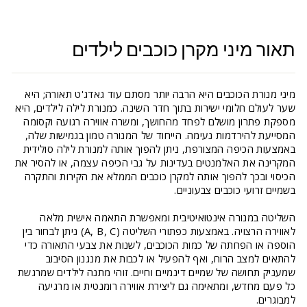
תאור מיני מקרן כוכבים לילדים
מיני מנורת הכוכבים היא הרבה יותר מסתם עוד גאדג'ט תאורה; היא
שער לעולם חלומי ישירות בתוך חדר השינה. כמנורת לילה לילדים, היא
מספקת פתרון מושלם לפחד מהחושך, ומשרה אווירה רגועה וקסומה
המסייעת להירדמות נעימה. הייחוד של המנורה טמון בגמישות שלה,
באמצעות הכיפה המצורפת, ניתן להפוך אותה למנורת לילה סולידית
המקרינה את האלמנטים בעדינות על גבי הכיפה עצמה, או להסיר את
הכיסוי ובכך להפוך אותה למקרן כוכבים הממלא את הקירות והתקרה
בשמיים זרועי כוכבים צבעוניים.
השליטה במנורה אינטואיטיבית ומאפשרת התאמה אישית מלאה
לאווירה הרצויה. באמצעות כפתורי השליטה (A, B, C) ניתן לבחור בין
הוספה או הפחתה של כמות הכוכבים, לשנות את צבעי התאורה כדי
להתאים למצב הרוח, ואף להפעיל או לכבות את מנגנון הסיבוב
שמעניק תחושה של שמיים דינמיים וחיים. זוהי מתנה לילדים שמרגשת
כל פעם מחדש, ומתאימה גם ליצירת אווירה רומנטית או מרגיעה
למבוגרים.