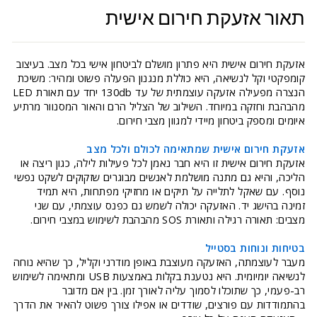
תאור אזעקת חירום אישית
אזעקת חירום אישית היא פתרון מושלם לביטחון אישי בכל מצב. בעיצוב
קומפקטי וקל לנשיאה, היא כוללת מנגנון הפעלה פשוט ומהיר: משיכת
הנצרה מפעילה אזעקה עוצמתית של עד 130db יחד עם תאורת LED
מהבהבת וחזקה במיוחד. השילוב של הצליל הרם והאור המסנוור מרתיע
איומים ומספק ביטחון מיידי למגוון מצבי חירום.
אזעקת חירום אישית שמתאימה לכולם ולכל מצב
אזעקת חירום אישית זו היא חבר נאמן לכל פעילות לילה, כגון ריצה או
הליכה, והיא גם מתנה מושלמת לאנשים מבוגרים שזקוקים לשקט נפשי
נוסף. עם שאקל לתלייה על תיקים או מחזיקי מפתחות, היא תמיד
זמינה בהישג יד. האזעקה יכולה לשמש גם כפנס עוצמתי, עם שני
מצבים: תאורה רגילה ותאורת SOS מהבהבת לשימוש במצבי חירום.
בטיחות ונוחות בסטייל
מעבר לעוצמתה, האזעקה מעוצבת באופן מודרני וקליל, כך שהיא נוחה
לנשיאה יומיומית. היא נטענת בקלות באמצעות USB ומתאימה לשימוש
רב-פעמי, כך שתוכלו לסמוך עליה לאורך זמן. בין אם מדובר
בהתמודדות עם פורצים, שודדים או אפילו צורך פשוט להאיר את הדרך