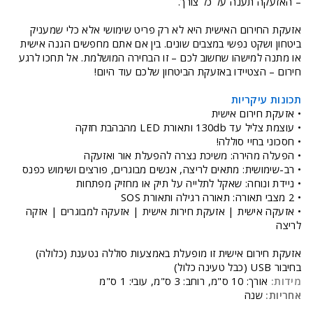
– האזעקה תענה על כל צורך.
אזעקת החירום האישית היא לא רק פריט שימושי אלא כלי שמעניק
ביטחון ושקט נפשי במצבים שונים. בין אם אתם מחפשים הגנה אישית
או מתנה למישהו שחשוב לכם – זו הבחירה המושלמת. אל תחכו לרגע
חירום – הצטיידו באזעקת הביטחון שלכם עוד היום!
תכונות עיקריות
• אזעקת חירום אישית
• עוצמת צליל עד 130db ותאורת LED מהבהבת חזקה
• חסכוני בחיי סוללה!
• הפעלה מהירה: משיכת נצרה להפעלת אור ואזעקה
• רב-שימושית: מתאים לריצה, אנשים מבוגרים, פורצים ושימוש כפנס
• ניידת ונוחה: שאקל לתלייה על תיק או מחזיק מפתחות
• 2 מצבי תאורה: תאורה רגילה ותאורת SOS
• אזעקה אישית | אזעקת חירות אישית | אזעקה למבוגרים | אזקה
לריצה
אזעקת חירום אישית זו מופעלת באמצעות סוללה נטענת (כלולה)
בחיבור USB (כבל טעינה כלול)
מידות:
אורך: 10 ס"מ, רוחב: 3 ס"מ, עובי: 1 ס"מ
אחריות:
שנה