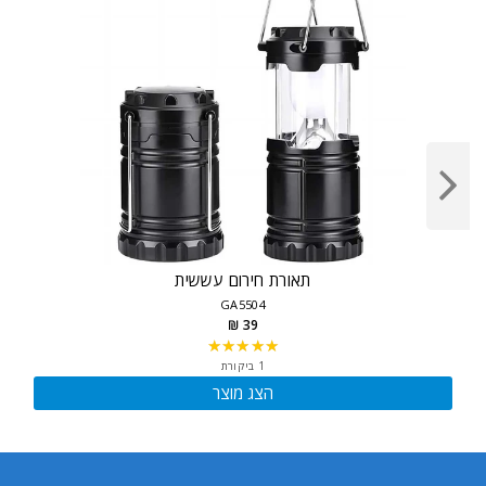
תאורת חירום עששית
GA5504
39 ₪
★★★★★
Rating:
5
1 ביקורת
out
הצג מוצר
of
5
stars