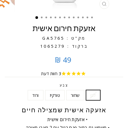
סגירה
אזעקת חירום אישית
מק"ט : GA5765
ברקוד : 1065279
49 ₪
3
חוות דעת
צבע
לבן
שחור
טורקיז
ורוד
אזעקה אישית שמצילה חיים
אזעקת חירום אישית
משמש גם בתור פנס רגיל עם 2 מצבי תאורה