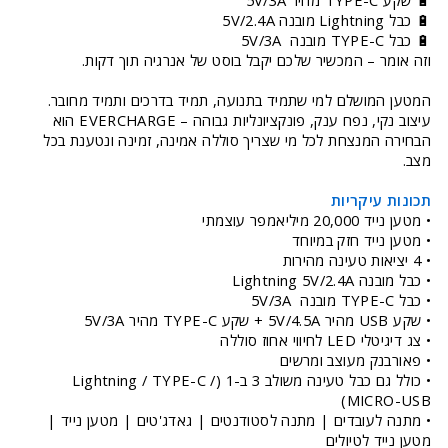
🔋 שקע TYPE-C מהיר 5V/3A
🔋 כבל Lightning מובנה 5V/2.4A
🔋 כבל TYPE-C מובנה 5V/3A
וזה אומר – המכשיר שלכם יקבל בוסט של אנרגיה תוך דקות.
המטען המושלם למי שתמיד בתנועה, תמיד בדרכים ותמיד מחובר.
עיצוב נקי, נפח ענק, פונקציונליות גבוהה – EVERCHARGE הוא
הבחירה המנצחת לכל מי שצריך סוללה אמינה, זמינה ונטענת בכל
מצב.
תכונות עיקריות
• מטען נייד 20,000 מיליאמפר עוצמתי
• מטען נייד חזק במיוחד
• 4 יציאות טעינה מהירות
• כבל מובנה Lightning 5V/2.4A
• כבל TYPE-C מובנה 5V/3A
• שקע USB מהיר 5V/4.5A + שקע TYPE-C מהיר 5V/3A
• צג דיגיטלי LED לחיווי אחוז סוללה
• פאורבנק מעוצב ומרשים
• כולל גם כבל טעינה משולב 3 ב-1 (Lightning / TYPE-C /
MICRO-USB)
• מתנה לעובדים | מתנה לסטודנטים | גאדג'טים | מטען נייד |
מטען נייד לטיולים