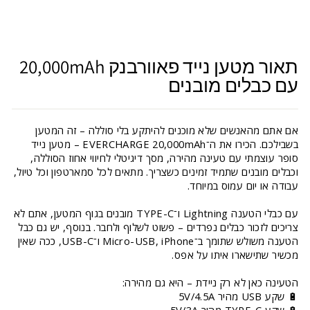
תאור מטען נייד פאוורבנק 20,000mAh
עם כבלים מובנים
אם אתם מהאנשים שלא מוכנים להיתקע בלי סוללה – זה המטען
בשבילכם. הכירו את ה־EVERCHARGE 20,000mAh – מטען נייד
סופר עוצמתי עם טעינה מהירה, מסך דיגיטלי לחיווי אחוז הסוללה,
וכבלים מובנים שתמיד זמינים כשצריך. מתאים לכל סמארטפון וכל טיול,
עבודה או יום עמוס במיוחד.
עם כבלי הטענה Lightning ו־TYPE-C מובנים בגוף המטען, אתם לא
צריכים לזכור כבלים נפרדים – פשוט לשלוף ולחבר. בנוסף, יש גם כבל
הטענה משולש שתומך ב־Micro-USB, iPhone ו־USB-C, ככה שאין
מכשיר שתישארו איתו על אפס.
הטעינה כאן לא רק ניידת – היא גם מהירה:
🔋 שקע USB מהיר 5V/4.5A