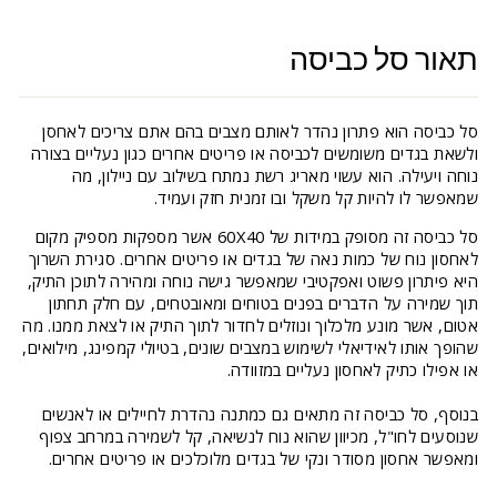
תאור סל כביסה
סל כביסה הוא פתרון נהדר לאותם מצבים בהם אתם צריכים לאחסן
ולשאת בגדים משומשים לכביסה או פריטים אחרים כגון נעליים בצורה
נוחה ויעילה. הוא עשוי מאריג רשת נמתח בשילוב עם ניילון, מה
שמאפשר לו להיות קל משקל ובו זמנית חזק ועמיד.
סל כביסה זה מסופק במידות של 60X40 אשר מספקות מספיק מקום
לאחסון נוח של כמות נאה של בגדים או פריטים אחרים. סגירת השרוך
היא פיתרון פשוט ואפקטיבי שמאפשר גישה נוחה ומהירה לתוכן התיק,
תוך שמירה על הדברים בפנים בטוחים ומאובטחים, עם חלק תחתון
אטום, אשר מונע מלכלוך ונוזלים לחדור לתוך התיק או לצאת ממנו. מה
שהופך אותו לאידיאלי לשימוש במצבים שונים, בטיולי קמפינג, מילואים,
או אפילו כתיק לאחסון נעליים במזוודה.
בנוסף, סל כביסה זה מתאים גם כמתנה נהדרת לחיילים או לאנשים
שנוסעים לחו"ל, מכיוון שהוא נוח לנשיאה, קל לשמירה במרחב צפוף
ומאפשר אחסון מסודר ונקי של בגדים מלוכלכים או פריטים אחרים.