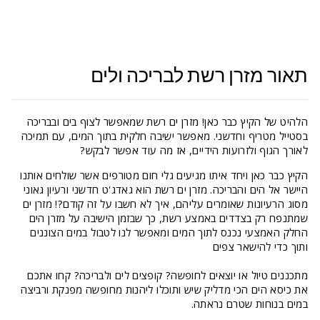
תאור מזרן רשת לבריכה ולים
הלהיט של הקיץ כבר כאן! מזרן ים רשת שמאפשר
לצוף בים ובבריכה
בסטייל מטריף וחדשני. מאפשר ישיבה חלקית בתוך המים, עם תמיכה
לאורך הגוף ולזרועות הידיים, אז מה עוד אפשר לבקש?
הקיץ כבר כאן ויחד איתו מגיעים גלי חום מטורפים אשר שולחים אותנו
היישר אל הים והבריכה. מזרן ים רשת הוא גאדג'ט חדשני ורעיון גאוני
מסוג הרעיונות שאומרים עליהם, איך לא חשבו על זה קודם?! מזרן ים
שמתנפח רק בצדדים באמצע רשת, כך שבזמן הישיבה על מזרן הים
החלק האמצעי נכנס לתוך המים ומאפשר לנו לטבול במים הצוננים
ותוך כדי להישאר צפים
מתכננים טיול או יוצאים לחופשה? קופצים לים ולבריכה? קחו אתכם
את כיסא הים הכי מדליק שיש ותוכלו ליהנות מחופשה מפנקת ורביצה
במים בנוחות שטרם נראתה.