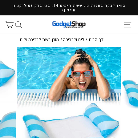
ילוג
בואו לבקר בחנותינו: ששת הימים 14, בני ברק (מול קניון
תוכן
איילון)
חיפוש
סל
דף הבית
/
לים ולבריכה
/
מזרן רשת לבריכה ולים