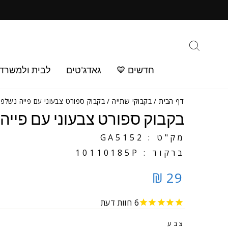
ילוג
ב
תוכן
חיפוש
חדשים 💙
גאדג'טים
לבית ולמשרד
דף הבית
/
בקבוקי שתייה
/
בקבוק ספורט צבעוני עם פייה נשלפת 1 לי
בקבוק ספורט צבעוני עם פייה נשלפ
מק"ט : GA5152
ברקוד : 10110185P
29 ₪
6
חוות דעת
צבע