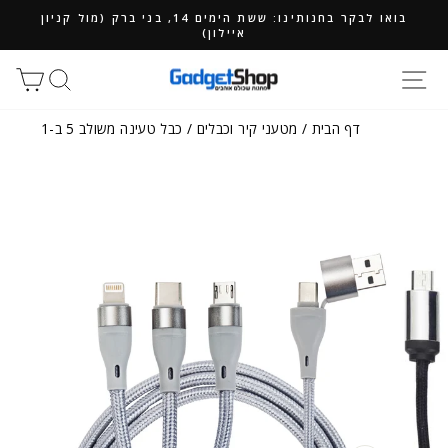
ילוג
בואו לבקר בחנותינו: ששת הימים 14, בני ברק (מול קניון
תוכן
איילון)
חיפוש
סל
דף הבית
/
מטעני קיר וכבלים
/
כבל טעינה משולב 5 ב-1