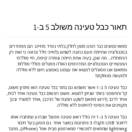
תאור כבל טעינה משולב 5 ב-1
סמארטפונים כבר הפכו מזמן לחלק בלתי נפרד מחיינו. הם מתהדרים
בטכנולוגיה שהייתה פעם נהוגה לשמש בלווייני חלל ונראה כי זאת רק
ההתחלה... מה שכן, בעיה אחת הייתה ונותרה קיימת, חיי סוללה!
המכשירים הטכנולוגיים המדהימים האלה מתגלים כזוללי סוללות
ופתאום אנו מסוגלים למצוא את עצמנו באמצע היום ללא סוללה
ולמעשה מנותקים!
כבל טעינה 5 ב-1 אשר משמש גם בתור בכל טעינה הוא פתרון פשוט,
קל והחסכוני ביותר שניתן למצוא. פשוט רוכשים כבל טעינה אחד לבית,
אחד לרכב (דרוש מתאם לשקע המצת של הרכב) ,אחד למשרד ובכך
מקטינים את הסיכוי להיתפס ללא סוללה.
כבל טעינה 5 ב-1 זה כולל ראש טעינה מפוצל שברגע שתחברו אותו
לחיבור USB תקבלו 3 פתרונות במוצר אחד. גם מטען בעל חיבור
lightning שמתאים למכשירי סמארטפון מבית אפל (iPhone), מחבר