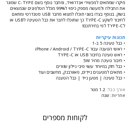
מיקרו שמתאים למכשירי אנדרואיד, ומחבר נוסף בשם C-TYPE שסוגר
את החבילה ולמעשה מספק כיסוי ל99% מכלל הטלפונים שנמצאים
בשוק. בנוסף בצדו בשני תוכלו למצוא מחבר USB סטנדרטי ומתאם
לחיבור לשקע TYPE-C כך שתוכלו לחבר את כבל הטעינה לUSB או
לTYPE-C לפי בחירתכם!
תכונות עיקריות
• כבל טעינה 5 ב-1
• ראשי הטענה עבור iPhone / Android / TYPE-C
• ראש טעינה בחיבור USB או TYPE-C
• חיבור טעינה מהיר 5W
• כבל חזק במיוחד עשוי סיבי ניילון שזורים
• מתאים למטענים ניידים, פאוורבנק, מחשבים ועוד
• כבל טעינה | מטען נייד | כבל הטענה
אורך כבל:
1.2 מטר
אחריות:
שנה
לקוחות מספרים