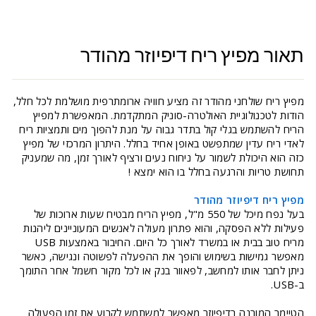
תאור מפיץ ריח דיפיוזר מהודר
מפיץ ריח שולחני מהודר זה מציע חוויה ארומתרפית מושלמת לכל חלל,
הודות לטכנולוגיית האולטרה-סוניק המתקדמת. המאפשרת למפיץ
הריח להשתמש בגלי קול בתדר גבוה על מנת להפוך מים ותמציות ריח
לאדי ריח עדין שמתפשט באופן אחיד בחלל. היתרון המרכזי של מפיץ
כזה הוא היכולת לשמור על ניחוח נעים ורציף לאורך זמן, מה שמעניק
תחושת טריות והרגעה בחלל בו הוא ימצא !
מפיץ ריח דיפיוזר מהודר
בעל נפח מיכל של 550 מ"ל, מפיץ הריח מבטיח שעות ארוכות של
פעילות ללא הפסקה, והוא פתרון מעולה לאנשים המעוניינים ליהנות
מריח טוב בבית או במשרד לאורך כל היום. החיבור באמצעות USB
מאפשר גמישות בשימוש והופך את ההפעלה לפשוטה ונגישה, כאשר
ניתן לחבר אותו למחשב, לפאוור בנק או לכל מקור חשמל אחר התומך
ב-USB.
הטיימר המובנה בדיפיוזר מאפשר למשתמש לקבוע את זמן הפעולה