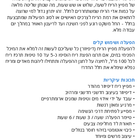
של מפיץ הריח לשעה, שלוש או שש שעות, מה שנותן שליטה מלאה
על כמות אדי הריח שמשתחררים לחלל. זהו יתרון גדול למי שרוצה
להתאים את רמת הריח לצרכים האישיים או לסוג הפעילות שמתבצעת
בחלל - החל משקט רוגע לפני השינה ועד לריענון האוויר במהלך יום
עבודה מלא.
הפעלה ושימוש קלים
להפעלת מפיץ הריח (דיפיוזר) כל שעליכם לעשות זה למלא את המיכל
הפנימי במים, אם תרצו הפצת ריח הוסיפו כ-5 עד 10 טיפות תרכיז ריח
לכל 100 מ"ל, לחיצה על לחצן ההפעלה ותתחילו ליהנות מאדים ומריח
נפלא שימלא את חלל החדר!
תכונות עיקריות
• מפיץ ריח דיפיוזר מהודר
• דיפיוזר בעיצוב חדשני חדשני ומרהיב
• עובד על ידי אידוי מים וטיפות שמנים ארומתרפיים
• מרגיע ומאזן רגשות
• מסייע לפתיחת דרכי הנשימה
• טיימר הפעלה: שעה / 3 שעות / 6 שעות
• תאורת לד מחליפה צבעים
• כיבוי אוטומטי בזיהוי חוסר בנוזלים
• עיצוב מרשים ומיוחד