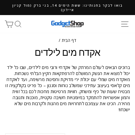
ילוג
בואו לבקר בחנותינו: ששת הימים 14, בני ברק (מול קניון
תוכן
איילון)
חיפוש
סל
דף הבית
/
אקדח מים לילדים
ברוכים הבאים לעולם המרתק של אקדחי ורובי מים לילדים, שבו כל ילד
יכול למצוא את הנשק המושלם להרפתקאות הקיץ הבלתי נשכחות.
מאקדח מים שמלי עם יכולת ירי מדויקת וחסינות מרשימה, ועד לאקדח
מים קלאסי בעיצוב עתידני שמשלב נוחות וסגנון – כל פריט בקולקציה זו
מבטיח שעות של כיף ומשחק. חוויות מרטיטות מחכות לכם בכל זווית
והמון אפשרויות להתמקד במיומנויות חשיבה טקטית, מוכנות ותגובה
מהירה. הכינו את עצמכם לתחרויות מים מהנות ולקרבות מים שלא
ישכחו!