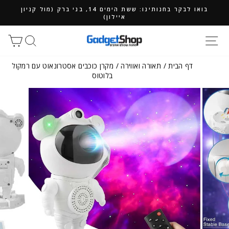
ילוג
בואו לבקר בחנותינו: ששת הימים 14, בני ברק (מול קניון
תוכן
איילון)
חיפוש
סל
דף הבית
/
תאורה ואווירה
/
מקרן כוכבים אסטרונאוט עם רמקול
בלוטוס