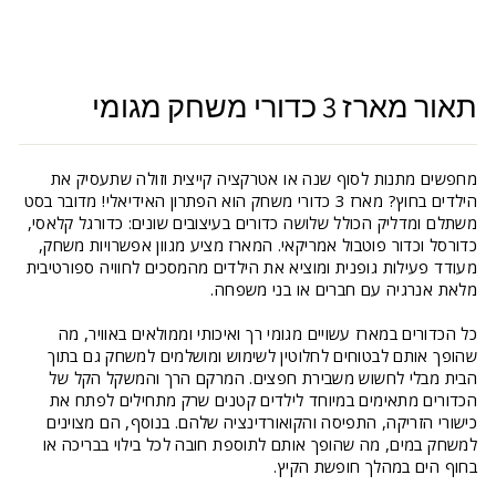
תאור מארז 3 כדורי משחק מגומי
מחפשים מתנות לסוף שנה או אטרקציה קייצית וזולה שתעסיק את
הילדים בחוץ? מארז 3 כדורי משחק הוא הפתרון האידיאלי! מדובר בסט
משתלם ומדליק הכולל שלושה כדורים בעיצובים שונים: כדורגל קלאסי,
כדורסל וכדור פוטבול אמריקאי. המארז מציע מגוון אפשרויות משחק,
מעודד פעילות גופנית ומוציא את הילדים מהמסכים לחוויה ספורטיבית
מלאת אנרגיה עם חברים או בני משפחה.
כל הכדורים במארז עשויים מגומי רך ואיכותי וממולאים באוויר, מה
שהופך אותם לבטוחים לחלוטין לשימוש ומושלמים למשחק גם בתוך
הבית מבלי לחשוש משבירת חפצים. המרקם הרך והמשקל הקל של
הכדורים מתאימים במיוחד לילדים קטנים שרק מתחילים לפתח את
כישורי הזריקה, התפיסה והקואורדינציה שלהם. בנוסף, הם מצוינים
למשחק במים, מה שהופך אותם לתוספת חובה לכל בילוי בבריכה או
בחוף הים במהלך חופשת הקיץ.