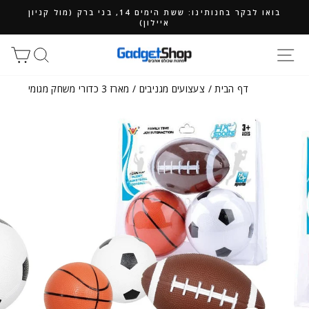
ילוג
בואו לבקר בחנותינו: ששת הימים 14, בני ברק (מול קניון
תוכן
איילון)
חיפוש
סל
דף הבית
/
צעצועים מגניבים
/
מארז 3 כדורי משחק מגומי