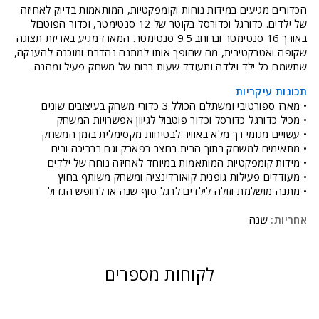
הכדורים מגיעים במידות נוחות וקומפקטיות, המותאמות בדיוק לאחיזה
של ילדים. כדורגל וכדורסל בקוטר של 12 סנטימטר, וכדור הפוטבול
באורך 16 סנטימטר וברוחב 9.5 סנטימטר. המארז מגיע באריזת תצוגה
שקופה ואטרקטיבית, מה שהופך אותו למתנה נהדרת ומוכנה להענקה,
שתשמח כל ילד וילדה ותעודד שעות רבות של משחק פעיל ומהנה.
תכונות עיקריות
• מארז ספורטיבי ומשתלם הכולל 3 כדורי משחק בעיצובים שונים
• מכיל כדורגל כדורסל וכדור פוטבול לגיוון אפשרויות המשחק
• עשויים מגומי רך מלא באוויר לבטיחות מקסימלית בזמן המשחק
• מתאימים למשחק בתוך הבית בחצר בפארק וגם בבריכה ובים
• מידות קומפקטיות המותאמות במיוחד לאחיזה נוחה של ילדים
• מעודדים פעילות גופנית קואורדינציה ומשחק משותף בחוץ
• מתנה מושלמת וזולה לילדים לרגל סוף שנה או לחופש הגדול
אחריות:
שנה
לקוחות מספרים