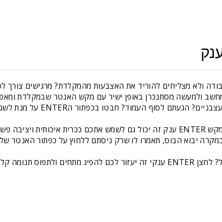
זה מתחבר לשקע ה USB שבמחשב ולמעשה מסתנכרן באופן ישיר עם מקש האנטר שבמקלדת
ם לסוף העמוד? חבטו בכפתור הENTER על מנת לשגר את האנטר הבא.
בנוסף להיותו מקש אנטר לכל דבר, מקש ENTER ענק זה יכול גם לשמש אתכם ככרית אי
קרה יבוא הבוס, תאמרו לו שרק ניסתם ללחוץ על כפתור האנטר שלכ
מחפשים מתנה מקורית למשרד ומנהל? לחצן ENTER ענקי זה יעזור לכם להפיג מתח