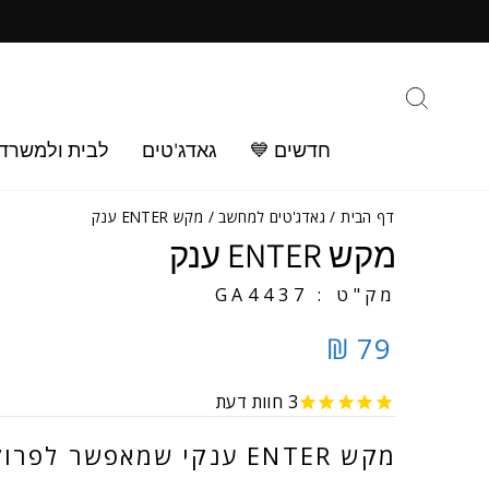
ילוג
ב
תוכן
חיפוש
חדשים 💙
גאדג'טים
לבית ולמשרד
דף הבית
/
גאדג'טים למחשב
/
מקש ENTER ענק
מקש ENTER ענק
מק"ט : GA4437
79 ₪
3
חוות דעת
מקש ENTER ענקי שמאפשר לפרוק את הזעם