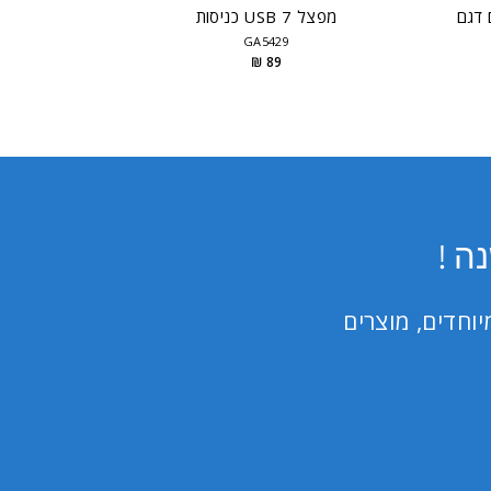
 דגם
מפצל USB 7 כניסות
GA5429
89 ₪
ה !
וחדים, מוצרים