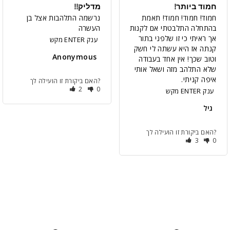
חמוד ביותר!
מדליק!!
חמוד! חמוד! חמוד! תאמת 
נרשמה התלהבות אצל בן 
בהתחלה התלבטתי אם לקנות 
העשרה
אך ראיתי כי זו שלפני בתור 
מקש ENTER ענק
קנתה אז היא עשתה לי חשק 
Anonymous
וטוב שכך! אין אחד בעבודה 
שלא התלהב מזה ושאל אותי 
איפה קניתי. 
האם ביקורת זו הועילה לך?
2
0
מקש ENTER ענק
גיל
האם ביקורת זו הועילה לך?
3
0