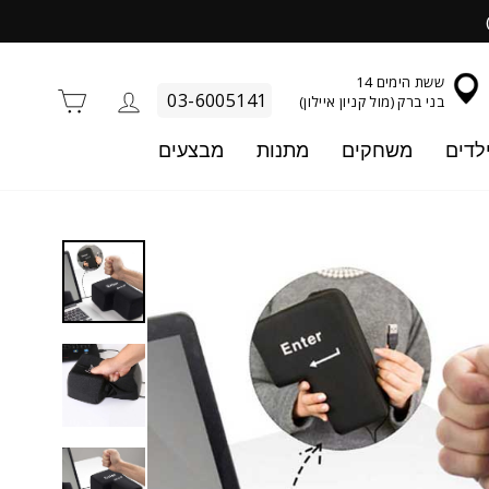
ששת הימים 14
התחברות
סל קניו
03-6005141
בני ברק (מול קניון איילון)
לדים
משחקים
מתנות
מבצעים