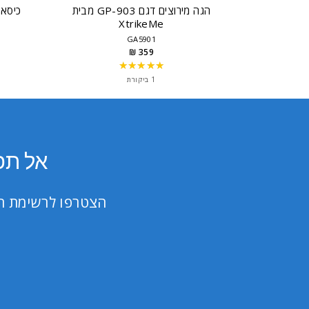
הגה מירוצים דגם GP-903 מבית
כיסא גי
XtrikeMe
GA5901
359 ₪
★★★★★
Rating:
5
1 ביקורת
out
of
5
stars
אל תפ
הצטרפו לרשימת הת