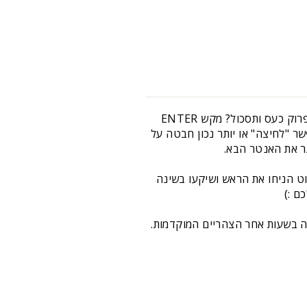
גם אתם מרגישים שאתם נסחפים בעבודה ולא מצליחים להוריד את האצבעות מהמקלדת? מרגישים צורך לפרוק כעס ותסכול? מקש ENTER
 ומאפשר "לחיצה" או יותר נכון חבטה על
כותית ויציבה פשוט הניחו את הראש ושיקעו בשינה
ם :)
ים ולתפוס תנומה קלה בשעות אחר הצהריים המוקדמות.