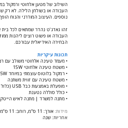
השילוב של מטען אלחוטי ורמקול במ
העבודה או בשולחן הלילה. לא רק שת
נוספים. העיצוב המודרני והנוח הופך
זהו גאדג'ט נהדר שמתאים לכל בית א
הבחירה האידיאלית עבורכם.
תכונות עיקריות
• מעמד טעינה אלחוטי משולב עם רמ
•
משטח טעינה אלחוטי 15W
• רמקול בלוטוס עוצמתי במיוחד 5W
• משטח טעינה עם זווית משתנה
•
מופעלת באמצעות כבל USB (כלול בערכה)
• כולל סוללה נטענת
• מתנה למשרד | מתנה לאיש הייטק 
מידות:
אורך: 11 ס"מ, רוחב: 11 ס"מ, גובה (מצב סגור): 6 ס"מ
אחריות:
שנה