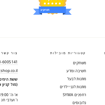
ביקורות
קטגוריות מובילות
צור קשר
03-6005141 (רב קו
משחקים
shop.co.il
חשיבה ומדע
מתנות לבעל
ששת הימים 14 בני בר
(מול קניון א
מתנות לגני ילדים
רחפנים SYMA
א'-ה' 9:00-19:00
ו' וערבי חג 9:00-14:00.
גלובוסים