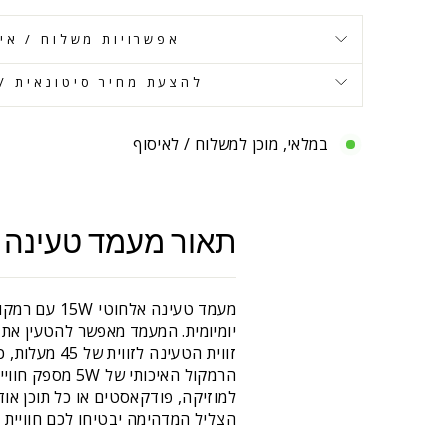
אפשרויות משלוח / אי
להצעת מחיר סיטונאית / 
במלאי, מוכן למשלוח / לאיסוף
תאור מעמד טעינה אלחוטי 15W משולב עם רמקול th
יומיומית. המעמד מאפשר להטעין את
זווית הטעינ
למוזיקה, פודקאסטים או כל תוכן או
הצליל המדהימה יבטיחו לכם חוויית