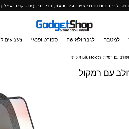
ואו לבקר בחנותינו: ששת הימים 14, בני ברק (מול קניון איילון)
למטבח
לגבר ולאישה
ספורט ופנאי
צעצועים לי
מעמד טעינה אלחוטי 15W משולב עם רמקול Bluetooth איכותי
נה אלחוטי 15W משולב עם רמקול