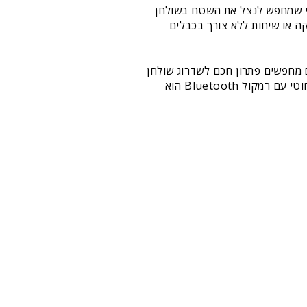
מי שמחפש לנצל את השטח בשולחן
ה או שיחות ללא צורך בכבלים
ם מחפשים פתרון חכם לשדרוג שולחן
העבודה או פשוט רוצים ליהנות ממוזיקה איכותית בזמן שאתם מטעינים את הטלפון – מעמד הטעינה האלחוטי עם רמקול Bluetooth הוא