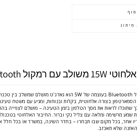
סוף
מיתוג
Bluetoo איכותי 5W
מעמד טעינה אלחוטי 15W עם רמקול Bluetooth בעוצמה של 5W הוא גאדג'
 הסמארטפון בצורה אלחוטית, בקלות ובנוחות, ומגיע עם משטח טעי
ה לזווית של 45 מעלות, כך שתוכלו לראות את מסך הטלפון בזמן הטעינה – מושלם לצפי
דיו אחר, בכל מקום שבו תבחרו – בחדר השינה, במשרד או בכל חלל א
 האזנה שלא תאכזב.