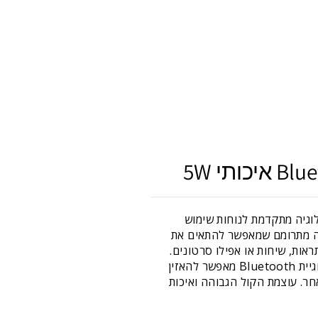
ט מושלם שמשלב בין טכנולוגיה מתקדמת לנוחות שימוש
נה מתרומם שמאפשר להתאים את
יה בהתראות, שיחות או אפילו סרטונים.
הרמקול האיכותי של 5W מספק חוויית שמע מרשימה ומלאה עם צליל נקי וברור. החיבור האלחוטי בטכנולוגיית Bluetooth מאפשר להאזין
חר. עוצמת הקול הגבוהה ואיכות