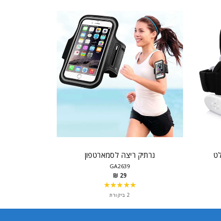
ט
נרתיק ריצה לסמארטפון
GA2639
29 ₪
★★★★★
Rating:
5
2 ביקורת
out
of