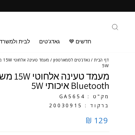
ילוג
ב
תוכן
חיפוש
חדשים 💙
גאדג'טים
לבית ולמשרד
דף הבית
/
גאדג'טים לסמארטפון
/
5W
מעמד טעי
Bluetooth איכותי 5W
מק"ט : GA5654
ברקוד : 20030915
129 ₪