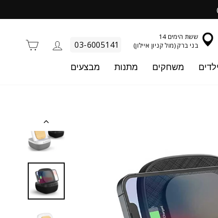
ששת הימים 14
התחברות
סל קניו
03-6005141
בני ברק (מול קניון איילון)
לדים
משחקים
מתנות
מבצעים