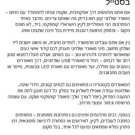
בסטייל
אם אתם מחפשים דרך אפקטיבית, שקטה ונוחה להתמודד עם החום –
מאוורר שולחני קטן הוא בדיוק מה שאתם צריכים. מדובר באחד
הפתרונות הכי פופולריים לקיץ הישראלי: קומפקטי, נייד, לא תופס
מקום – ומספק תחושת רעננות מיידית בכל פינה שתציבו אותו.
בין אם אתם עובדים מהמשרד, לומדים מהבית, או פשוט יושבים ליד
שולחן מחשב, מיני מאוורר שולחני מעניק לכם קירור אישי נעים
שמאפשר להתרכז ולהרגיש טוב – גם כשחם. אצלנו תוכלו למצוא מגוון
רחב של דגמים – החל מ־מאווררי USB שולחניים, דרך מאווררים
נטענים עם סוללה, ועד מאווררים עם תאורת LED צבעונית, טיימר או
מצבים מתכווננים.
המאווררים בקטגוריה זו מתאימים גם לבתים קטנים, חדרי שינה,
שולחנות עבודה ואפילו לשולחן צד בסלון. כל דגם תוכנן לתת את
המענה המדויק ביותר לצורך שלך: מאוורר קומפקטי ושקט, עם עוצמה
מרשימה וגימור עיצובי מרהיב.
בנוסף, רבים מהדגמים זמינים גם כפתרונות ממותגים – מתאימים
כמתנה לעובדים, לקיץ, לאירועים או כסחורה לרכישה סיטונאית. זהו
פתרון נפלא שמתאים כמעט לכל אחד, בכל מקום.