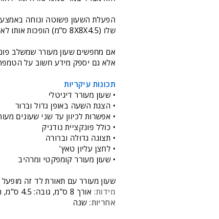
שלו (8X8X4.5 ס"מ) הופכות אותו לאידיאלי לשולחן לצד המיטה, למשרד או לכל מקום אחר בבית.
אם מחפשים שעון מעורר שמשלב פונקצ
אלא גם יספק מידע חשוב על הטמפרטורה וה
תכונות עיקריות
• שעון מעורר דיגיטלי
• הצגת השעה באופן גדול וברור
• אפשרות לכיוון עד שני שעונים מעור
• כולל פונקציית נודניק
• תצוגה גדולה וברורה
• לחצן עליון טאץ'
• שעון מעורר קומפקטי ומרהיב
שעון מעורר עם תאורת לד זה מופעל 3 סוללות AAA (לא כלולות)
מידות:
אורך 8 ס"מ, גובה: 4.5 ס"מ, רוחב: 8 ס"מ
אחריות:
שנה