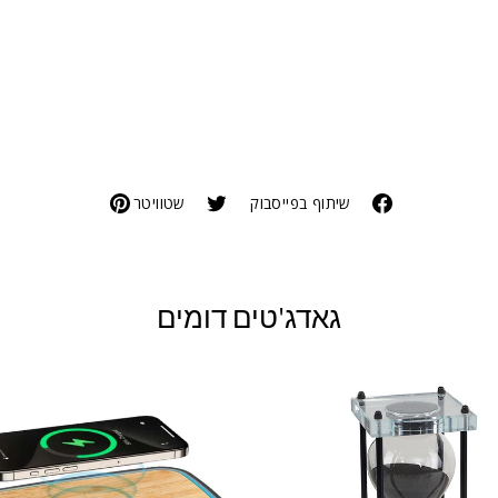
שיתוף בפייסבוק
שטוויטר
גאדג'טים דומים