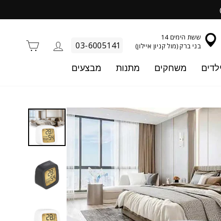
ששת הימים 14
התחברות
סל קניו
03-6005141
בני ברק (מול קניון איילון)
לדים
משחקים
מתנות
מבצעים