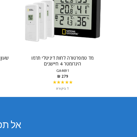
 עם רמקול
מד טמפרטורה לחות דיגיטלי תרמו
היגרומטר 4 חיישנים
GA4691
279 ₪
★★★★★
Rating:
5
1 ביקורת
out
of
5
stars
אל תפ