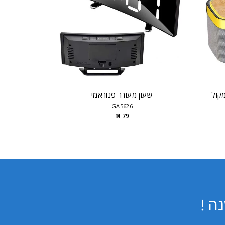
15W עם רמקול
שעון מעורר פנוראמי
GA5626
79 ₪
ה !