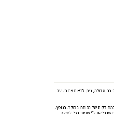
גיטלי שולחני הוא פתרון מושלם למי שמחפש להתחיל את היום בנעימים. עם תצוגת LED מרהיבה וגדולה, ניתן לראות את השעה
יית נודניק למי שזקוק לעוד כמה דקות של מנוחה בבוקר. בנוסף,
ת בכל לחיצה.