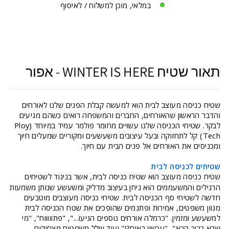
במלאי, מוכן למשלוח / לאיסוף
תאור שטיח WINTER IS HERE - אפור
שטיח כניסה מעוצב לבית הוא למעשה קבלת הפנים שלנו לאורחים
והדבר הראשון שהאורחים, החברים והמשפחה רואים כשהם מגיעים
לבקר. שטיחי הכניסה שלנו עשויים מחומר פולמר עמיד במיוחד (Ploy
Tech) קל לתחזוקה ובעל עיצובים משעשעים ומקוריים שמעלים חיוך
ומכניסים את האורחים אל פנים הבית עם חיוך.
שטיחים לכניסה לבית
שטיח כניסה מעוצב
הוא שטיח כניסה לבית, אשר בניגוד לשטיחים
הרגילים והמשעממים הוא ניחן בעיצוב מדליק ומשעשע שנותן משמעות
חדשה לשטיחי סף הכניסה לבית. שטיחי כניסה מעוצבים מוטבעים
מגוון משפטים, אמירות ופתגמים שהופכים את שטח הכניסה לבית
למשעשע ומזמין. "כרמלה אורחים נוספים הגיעו...", "פתוווווח", "מי
שבא ברוך הבא", "עכשיו באים?!" ועוד שלל משפטים מצחיקים