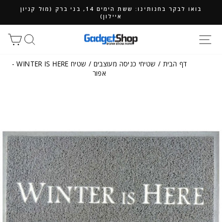
ילוג
בואו לבקר בחנותינו: ששת הימים 14, בני ברק (מול קניון
תוכן
איילון)
חיפוש
סל
דף הבית
/
שטיחי כניסה מעוצבים
/
שטיח WINTER IS HERE -
אפור