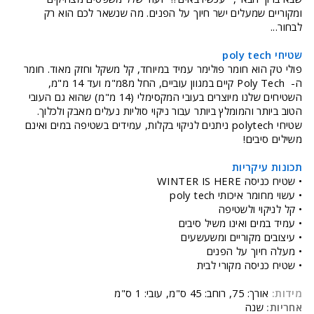
ומקוריים שמעלים ישר חיוך על הפנים. מה שנשאר לכם הוא רק
לבחור...
שטיחי poly tech
פולי טק הוא חומר פולימר עמיד במיוחד, קל משקל וחזק מאוד. חומר
ה- Poly Tech קיים במגוון עוביים, החל מ8מ"מ ועד 14 מ"מ,
השטיחים שלנו מיוצרים בעובי המקסימלי (14 מ"מ) שהוא גם העובי
הטוב ביותר והמומלץ ביותר עבור ניקוי סוליות נעלים מאבק ולכלוך.
שטיחי polytech ניתנים לניקוי בקלות, עמידים בשטיפה במים ואינם
משילים סיבים!
תכונות עיקריות
• שטיח כניסה WINTER IS HERE
• עשוי מחומר איכותי poly tech
• קל לניקוי ולשטיפה
• עמיד במים ואינו משיל סיבים
• עיצובים מקוריים ומשעשעים
• מעלה חיוך על הפנים
• שטיח כניסה מקורי לבית
מידות:
אורך: 75, רוחב: 45 ס"מ, עובי: 1 ס"מ
אחריות:
שנה