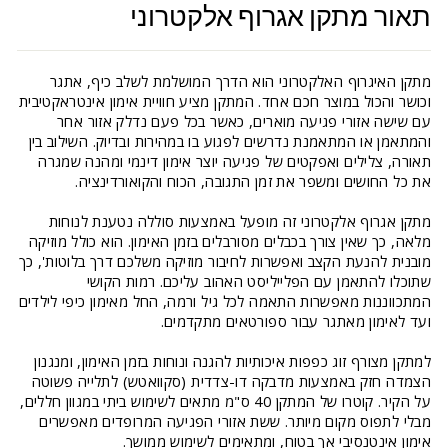
תאור מתקן אגרוף אלקטרוני
מתקן האיגרוף האלקטרוני הוא הדרך המושלמת לשלב כיף, אתגר
וכושר והכול במוצר חכם אחד. המתקן מציע חוויית אימון אינטראקטיבית
עם שישה אזורי פגיעה מוארים, כאשר בכל פעם נדלק אזור אחר
והמתאמן או המתאמנת נדרשים לפגוע בו במהירות ובדיוק. השילוב בין
תאורה, צלילים ואפקטים של פגיעה יוצר אימון דינמי ומהנה שמגרה
את כל החושים ומשפר את זמן התגובה, הכוח והקואורדינציה.
מתקן אגרוף אלקטרוני זה מופעל באמצעות סוללה נטענת לנוחות
מלאה, כך שאין צורך בכבלים מסורבלים בזמן האימון. הוא כולל מוזיקה
מובנית להנעת הקצב ואפשרות לחיבור מוזיקה משלכם דרך בלוטות', כך
שתוכלו להתאמן עם הפלייליסט האהוב עליכם. רמות הקושי
המתכווננות מאפשרות התאמה לכל גיל ורמה, החל מאימון כיפי לילדים
ועד לאימון מאתגר עבור ספורטאים מתקדמים.
למתקן מצורף זוג כפפות איכותיות להגנה ונוחות בזמן האימון, ומנגנון
הצמדה חזק באמצעות מדבקה דו-צדדית (סקוואטש) לתלייה פשוטה
על הקיר. קוטרו של המתקן 40 ס"מ מתאים לשימוש ביתי במגוון חללים,
מבלי לתפוס מקום מיותר. ששת אזורי הפגיעה המרופדים מאפשרים
אימון אינטנסיבי אך בטוח, ומתאימים לשימוש ממושך.