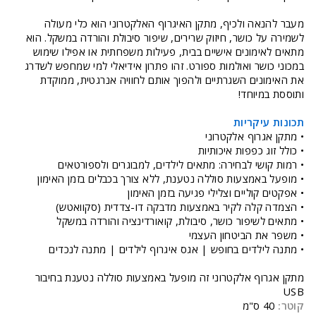
מעבר להנאה ולכיף, מתקן האיגרוף האלקטרוני הוא כלי מעולה
לשמירה על כושר, חיזוק שרירים, שיפור סיבולת והורדה במשקל. הוא
מתאים לאימונים אישיים בבית, פעילות משפחתית או אפילו שימוש
במכוני כושר ואולמות ספורט. זהו פתרון אידיאלי למי שמחפש לשדרג
את האימונים השגרתיים ולהפוך אותם לחוויה אנרגטית, ממוקדת
ותוססת במיוחד!
תכונות עיקריות
• מתקן אגרוף אלקטרוני
• כולל זוג כפפות איכותיות
• רמות קושי לבחירה: מתאים לילדים, למבוגרים ולספורטאים
• מופעל באמצעות סוללה נטענת, ללא צורך בכבלים בזמן האימון
• אפקטים קוליים וצלילי פגיעה בזמן האימון
• הצמדה קלה לקיר באמצעות מדבקה דו-צדדית (סקוואטש)
• מתאים לשיפור כושר, סיבולת, קואורדינציה והורדה במשקל
• משפר את הביטחון העצמי
• מתנה לילדים בחופש | אגס איגרוף לילדים | מתנה לנכדים
מתקן אגרוף אלקטרוני זה מופעל באמצעות סוללה נטענת בחיבור
USB
קוטר:
40 ס"מ