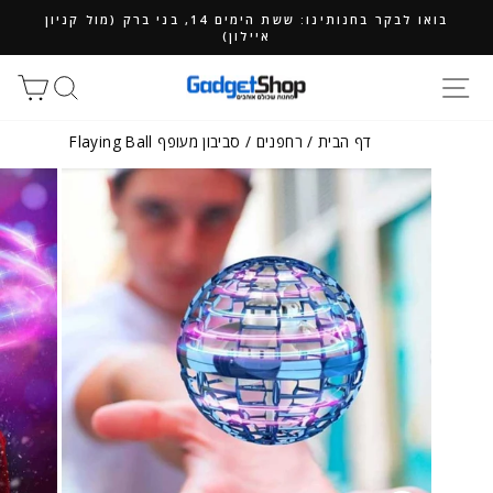
ילוג
בואו לבקר בחנותינו: ששת הימים 14, בני ברק (מול קניון
תוכן
איילון)
חיפוש
סל
דף הבית
/
רחפנים
/
סביבון מעופף Flaying Ball