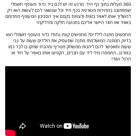
360 מעלות בתוך כף היד. מרגע זה יש לכם ביד כדור מעופף חשמלי
שמסתובב במהירות מטורפת בכף היד וכל שנשאר לכם לעשות הוא רק
להשליך אותו לאוויר בזווית ולצפות בקסם איך הסביבון המעופף מתרומם
באוויר ואז חוזר היישר אליכם בתנועה חלקה ומדליקה!
מחפשים מתנה לילדים? מחפשים קצת נחת? כדור מעופף חשמלי הוא
בדיוק המתנה המושלמת! מתנה שתעסיק את הילדים שעות על גבי
שעות ותאפשר להם ליהנות ממשחק מטריף ומהנה! שחקו בו לבד כמו
בומרנג, התמסרו מיד ליד עם חברים, הקפיצו אותו באוויר על היד או
הרגל ועוד!