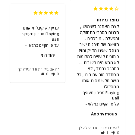
מוצר מיוחד
קצת מאתגר לשימוש , 
עדיין לא קיבלתי אותו
תרגום הסברי התחזוקה 
סביבון מעופף Flaying
והפעלה , מורכבים , 
Ball
תוצאה של תירגום ישיר 
על פי הקיים במלאי
מגוגל שאינו מדויק ומזיז 
יהודה א.
כיתובים לועזיים למקומות 
בסה"כ נחמד , לא 
האם ביקורת זו הועילה לך?
0
0
מסתדר טוב עם רוח , כל 
משב חלש מסיט אותו 
ממסלולו .
סביבון מעופף Flaying
Ball
על פי הקיים במלאי
Anonymous
האם ביקורת זו הועילה לך?
1
0