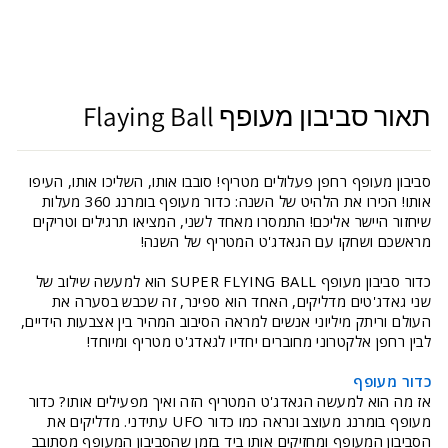
תאור סביבון מעופף Flaying Ball
סביבון מעופף רחפן פעלולים מטריף! סובבו אותו, השליכו אותו, העיפו
אותו! הכירו את הלהיט של השנה: כדור מעופף בומרנג 360 מעלות
שיחזור היישר אליכם! התמסרו מאחד לשני, המציאו תרגילים וטריקים
מראשכם ושחקו עם הגאדג'ט המטריף של השנה!
כדור סביבון מעופף SUPER FLYING BALL הוא למעשה שילוב של
שני גאדג'טים מדליקים, האחד הוא ספינר, זה שכבש בסערה את
העולם וריתק מיליוני אנשים למראה הסיבוב המהיר בין אצבעות הידיים,
לבין רחפן אלקטרוני מחוברים יחדיו לגאדג'ט מטריף ומיוחד!
כדור מעופף
אז מה הוא למעשה הגאדג'ט המטריף הזה ואיך מפעילים אותו? כדור
מעופף בומרנג מעוצב ונראה כמו כדור UFO עתידני. מדליקים את
הסביבון המעופף ומחזיקים אותו ביד בזמן שהסביבון המעופף מסתובב