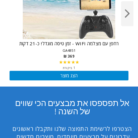
רחפן עם מצלמה WIFI - זמן טיסה מוגדל! כ-21 דקות
GA4851
369 ₪
★★★★★
Rating:
5
1 ביקורת
out
הצג מוצר
of
5
stars
אל תפספסו את מבצעים הכי שווים
של השנה !
הצטרפו לרשימת התפוצה שלנו ותקבלו ראשונים
עדכונים על מבצעים מיוחדים, מוצרים חדשים,