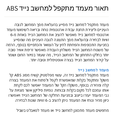
תאור מעמד מתקפל למחשב נייד ABS
מעמד מתקפל למחשב נייד מסייע בהעלאת מסך המחשב לגובה
העיניים וליצירת תחנת עבודה ארגונומית נוחה ובריאה לשימוש! מעמד
ארגונומי למחשב נייד מאפשר להציב את המחשב הנייד באחת מ-6
זוויות לבחירה ובהעלאת מסך התצוגה לגובה העיניים מה שמסייע
במניעת התכופפות והפחתת לחץ על הצוואר והכתפיים! בנוסף, הרמה
של משטח המחשב הנייד משולחן העבודה מאפשר זרימת אוויר טובה
יותר בחלקו התחתון של המחשב הנייד, מה שעוזר בפיזור החום ושומר
על קירור המחשב הנייד בצורה אופטימלית וטובה יותר.
מעמד למחשב נייד
מעמד מתקפל למחשב נייד זה, עשוי מפלסטיק קשיח מסוג ABS קל
משקל ומתקפל בקלות שמאפשרת לקפל ולפתוח את המעמד בצורה
קלה ומהירה. בנוסף, משקלו הקל של המעמד יאפשר לכם לקחת
אותו עמכם לכל מקום בקלות ובנוחות. גומיות סיליקון אשר מצויות על
גבי המעמד יעזרו בייצוב ובמניעת החלקה של המחשב הנייד ויאפשרו
כיוון מהיר ונוח! את המעמד ניתן להציב ב-6 זוויות שונות לבחירה.
מחפשים מעמד מתכוונן למחשב נייד או מעמד לטאבלט בשביל