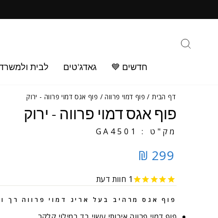
ילוג
ב
תוכן
חיפוש
חדשים 💙
גאדג'טים
לבית ולמשרד
דף הבית
/
פוף דמוי פרווה
/
פוף אגס דמוי פרווה - ירוק
פוף אגס דמוי פרווה - ירוק
מק"ט : GA4501
299 ₪
1
חוות דעת
פוף אגס מרהיב בעל אריג דמוי פרווה רך ו
פוף דמוי פרווה איכותי עשוי בד במילוי קלקר