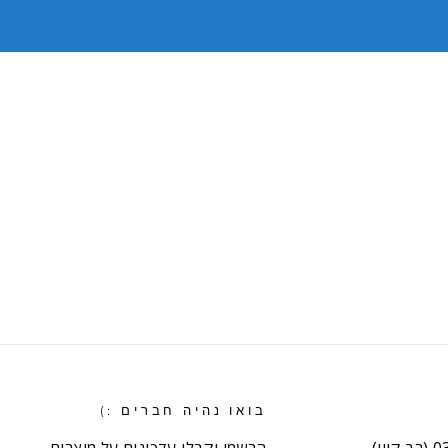
בואו נהיה חברים :)
וי)
הרשמו וקבלו עדכונים על מוצרים