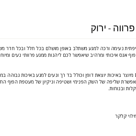
רווה - ירוק
קטיפתית נעימה ורכה למגע משתלב באופן מושלם בכל חלל ובכל חדר מש
וף אגס איכותי ומרהיב שיאפשר לכם ליהנות ממגע פרוותי נעים ומיו
פוף אגס דמוי פרווה מבית LuckySac מיוצר באיכות יוצאת דופן וכולל בד רך ונעים למגע באיכ
אפשרת שליפה של השק הפנימי ושטיפה וניקיון של מעטפת הפוף החיצ
לות ובנוחות.
ילוי קלקר