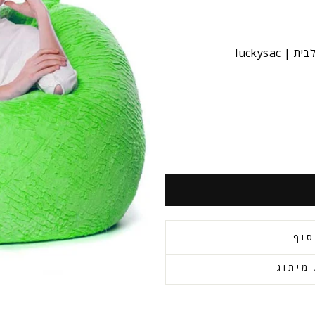
luckysa
סוף
מיתוג