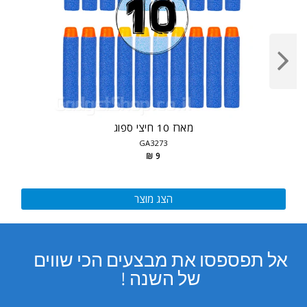
מארז 10 חיצי ספוג
GA3273
9 ₪
הצג מוצר
אל תפספסו את מבצעים הכי שווים
של השנה !