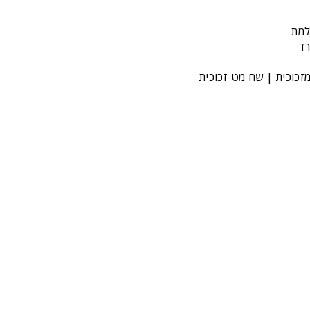
למת
רד
זכוכית | שח מט זכוכית