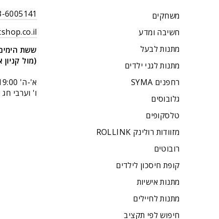
03-6005141 (רב קו
משחקים
shop.co.il
חשיבה ומדע
מתנות לבעל
ששת הימים 14 בני בר
(מול קניון א
מתנות לגני ילדים
רחפנים SYMA
א'-ה' 9:00-19:00
ו' וערבי חג 9:00-14:00.
גלובוסים
טלסקופים
מזוודות רולינק ROLLINK
רובוטים
קופת חיסכון לילדים
מתנות אישיות
מתנות לחיילים
חיפוש לפי תקציב