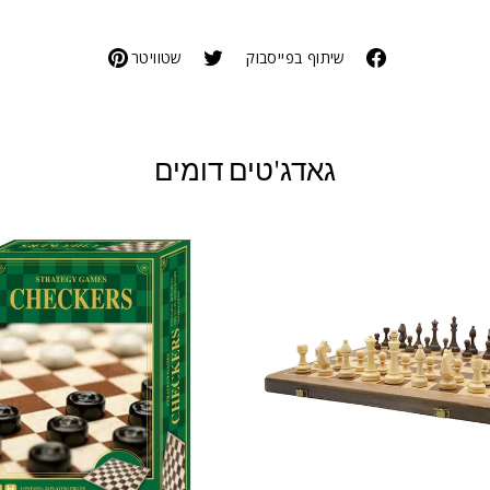
שיתוף בפייסבוק
שטוויטר
גאדג'טים דומים