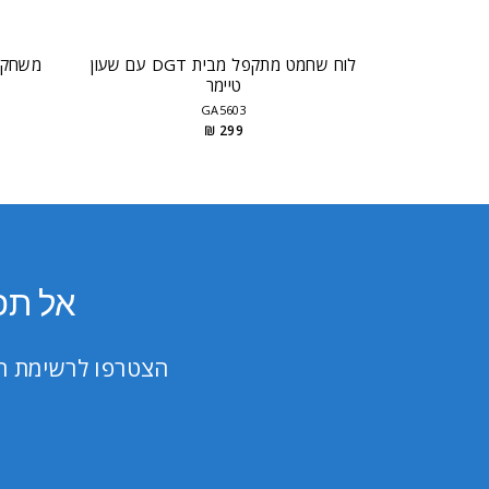
ור דמוי עור
לוח שחמט מתקפל מבית DGT עם שעון
משחק 
טיימר
GA5603
299 ₪
אל תפ
הצטרפו לרשימת הת