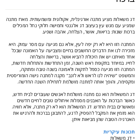
דג משאלות מציע מתנה אורגינלית, אקולוגית ומשמעותית. מארז מתנה
שמגיע עם מגש עץ בעיצוב דג אלגנטי וחמישה חלוקי נחל המכילים
ברכות שונות: בריאות, אושר, הצלחה, אהבה ושפע.
המתנה הזו היא לא רק יפה לעין, אלא גם מגיעה עם מסר עמוק. היא
מזכירה לנו את הדברים החשובים בחיים ומצביעה על האמונה שבכל
אחד מאיתנו יש את היכולת להביא אושר, בריאות והצלחה
לחייו. במיוחד בתקופת ראש השנה, זמן התחדשות והתחלות חדשות,
המתנה הזו מגיעה כסמל לתקווה ולאמונה בשנה טובה ומתוקה,
והמשפט "שיהיה לנו לראש ולא לזנב" מקנה למתנה גישה הומוריסטית
ומקסימה, והופך אותה למתנה מושלמת לתחילת השנה החדשה.
דג המשאלות הוא גם מתנה מושלמת לאנשים שעוברים לבית חדש,
כאשר הברכות על האבנים מסמלות איחולים טובים לחיים חדשים
ומאושרים בבית החדש. דג המשאלות הוא לא רק מתנה, אלא חוויה.
הוא מזמין את המקבל להפסיק לרגע, להתבונן בברכות ולהרגיש את
האנרגיה הטובה שהן מביאות איתן.
תכונות עיקריות
• דג משאלות