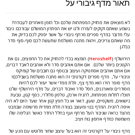
תאור מדף גיבורי על
לא מוצאים את מחזיק המפתחות שלכם וכל הזמן מאחרים לעבודה?
נשמע שאתם זקוקים לעזרה ולנו יש את הפתרון המושלם עבורכם: גיבור
על! מדובר במדף ספרים מרחף גיבורי על אשר יספק לכם בדיוק את
מה שאתם צריכים, ויהווה מתנה מושלמת שתעשה לכם סוף-סוף סדר
בבלגן.
הירושלף (
Heroshelf
) הומצא בכדי להחזיק את כל החפצים, גם את
הקטנים ביותר שלכם. אם אתם אוהבים סדר ולא אוהבים לאבד דברים,
אם אתם אוהבים אסתטיקה ועיצוב ובנוסף גם חובבים של קומיקס
וגיבורי על, מדף ספרים דקורטיבי זה הוא מתנה מושלמת בשבילכם!
מדף סופר הירו הוא מדף צף, תלת ממדי אשר יעזור לכם להיות
מסודרים ומאורגנים, חסל סדר ואיבוד דברים, על מדף הירושלף שלנו
תוכלו לתלות מפתחות, להניח ארנק, טלפון סלולרי, כסף קטן, טבעת
נישואים, משקפיים, שעון, דואר או כל חפץ קטן אחר שעד היום לא היה
איפה להניח. המדף בנוי ומעוצב בצורה תלת ממדית מרשימה שבמבט
מהצד נראה שגיבור העל מרחף ועף בחלל החדר כאשר הגלימה שלו
משמשת כמדף אחסון נוח ויציב.
מדף גיבורי על דקורטיבי זה הוא בעל עיצוב שחור מלוטש עם מגע של