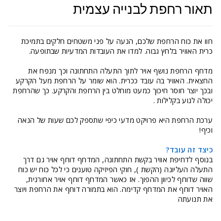
תאור רחפת לבנייה עצמית
חוו את כוח הרחפת שלכם, הנעה על פני משטחים חלקים בתמיכת
כרית האוויר בלחץ גבוה. למדו את העובדות המדעיות שבתופעה.
מדחף הרחפת נושף אויר לתוך התעלה התחתונה וכך מנפח את
החצאית. האוויר בה עובד ככרית. הוא שומר על הרחפת מעל הקרקע
ובכך יוצר חוסר חיכוך כמעט מוחלט בין הרחפת והקרקע. כך שהרחפת
יכולה לנוע בקלילות .
ערכת הרחפת היא פרויקט מדעי כיפי שתספק לכם שעות של הנאה
וכיף!
כיצד זה עובד?
בנוסף לדחיפת אוויר בקשת התחתונה, המדחף דוחף אויר גם דרך
התעלה העליונה (הקשת ), חוקי הפיזיקה טוענים כי לכל כוח יש כוח
שווה שדוחף לכיוון ההפוך. אז כאשר המדחף דוחף אויר אחורנית,
האויר דוחף את המדחף קדימה. הוא בתמורה דוחף את הרחפת ויוצר
את תנועתה