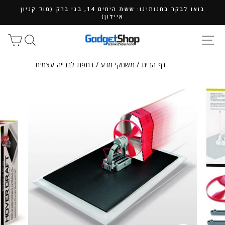
ילוג
בואו לבקר בחנותינו: ששת הימים 14, בני ברק (מול קניון
תוכן
איילון)
חיפוש
סל
דף הבית
/
משחקי מדע
/
רחפת לבנייה עצמית