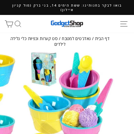
ילוג
בואו לבקר בחנותינו: ששת הימים 14, בני ברק (מול קניון
תוכן
איילון)
חיפוש
סל
דף הבית
/
גאדג'טים למטבח
/
סט קערות וכפיות כלי גלידה
לילדים