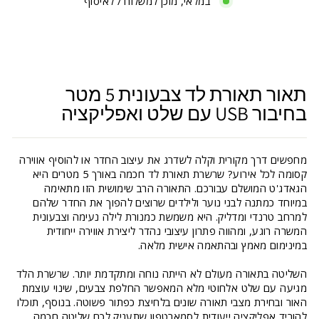
במלאי, מוכן למשלוח / לאיסוף
תאור תאורת לד צבעונית 5 מטר
בחיבור USB עם שלט ואפליקציה
מחפשים דרך מקורית וקלה לשדרג את עיצוב החדר או להוסיף אווירה
קסומה לכל אירוע? שרשרת תאורת לד חכמה באורך 5 מטרים היא
הגאדג'ט המושלם עבורכם. התאורה הרב שימושית הזו מתאימה
במיוחד כמתנה לבני נוער ולילדים שרוצים להפוך את החדר שלהם
למרחב טרנדי ומדליק. היא משמשת כמנורת לילה נעימה וצבעונית
המשרה רוגע, ומהווה פתרון עיצובי נהדר ליצירת אווירה ייחודית
במינימום מאמץ ובהתאמה אישית מלאה.
השליטה בתאורה מעולם לא הייתה נוחה ומתקדמת יותר. שרשרת הלד
מגיעה עם שלט אלחוטי מלא המאפשר החלפת צבעים, שינוי עוצמת
האור ובחירת מצבי תאורה שונים בלחיצת כפתור פשוטה. בנוסף, תוכלו
להוריד אפליקציה ייעודית לסמארטפון שתעניק לכם שליטה חכמה