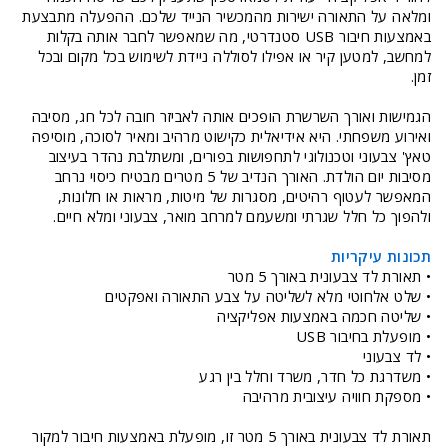
ומלאה על התאורה ישירות מהמכשיר הנייד שלכם. ההפעלה מתבצעת
באמצעות חיבור USB סטנדרטי, מה שמאפשר לחבר אותה בקלות
למחשב, למטען קיר או אפילו לסוללה ניידת לשימוש בכל מקום ובכל
זמן.
הגמישות ואורך השרשרת הופכים אותה לאביזר חובה לכל חג, מסיבה
ואירוע משפחתי. היא אידיאלית כקישוט מרהיב ומאיר לסוכה, מוסיפה
טאץ' צבעוני וטכנולוגי לתחפושות בפורים, ומשתלבת נהדר בעיצוב
מסיבות יום הולדת. האורך הנדיב של 5 מטרים מבטיח כיסוי נרחב
המאפשר לעטוף רהיטים, מסגרות של מיטות, מראות או חלונות,
ולהפוך כל חלל שגרתי ומשעמם למרחב מואר, צבעוני ומלא חיים.
תכונות עיקריות
• תאורת לד צבעונית באורך 5 מטר
• שלט אלחוטי מלא לשליטה על צבע התאורה ואפקטים
• שליטה חכמה באמצעות אפליקציה
• מופעלת בחיבור USB
• לד צבעוני
• משדרגת כל חדר, משרד וחלל בין רגע
• מספקת חוויה עיצובית מרהיבה
תאורת לד צבעונית באורך 5 מטר זו, מופעלת באמצעות חיבור למקור