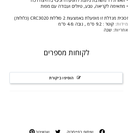
• תאורת לד משולבת ניתנת להפעלה וכיבוי בלחיצה רכה
• מתאימה לקריאה, טבע, טיולים ועבודה עם מפות
זכוכית מגדלת זו מופעלת באמצעות 2 סוללות CRC3020 (כלולות)
מידות:
קוטר : 9.2 ס"מ , גובה :4.6 ס"מ
אחריות:
שנה
לקוחות מספרים
הוסיפו ביקורת
שיתוף בפייסבוק
שטוויטר