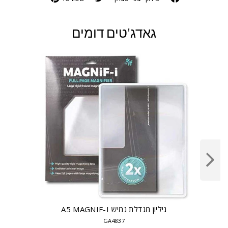
גאדג'טים דומים
גיליון מגדלת גמיש A5 MAGNIF-I
GA4837