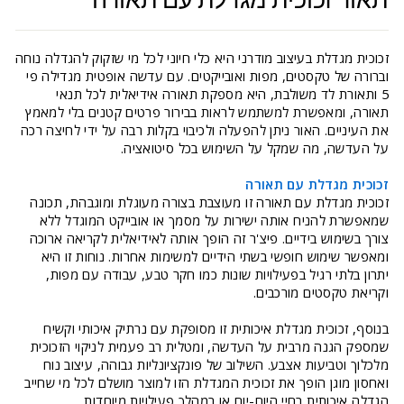
זכוכית מגדלת בעיצוב מודרני היא כלי חיוני לכל מי שזקוק להגדלה נוחה
וברורה של טקסטים, מפות ואובייקטים. עם עדשה אופטית מגדילה פי
5 ותאורת לד משולבת, היא מספקת תאורה אידיאלית לכל תנאי
תאורה, ומאפשרת למשתמש לראות בבירור פרטים קטנים בלי למאמץ
את העיניים. האור ניתן להפעלה ולכיבוי בקלות רבה על ידי לחיצה רכה
על העדשה, מה שמקל על השימוש בכל סיטואציה.
זכוכית מגדלת עם תאורה
זכוכית מגדלת עם תאורה זו מעוצבת בצורה מעוגלת ומוגבהת, תכונה
שמאפשרת להניח אותה ישירות על מסמך או אובייקט המוגדל ללא
צורך בשימוש בידיים. פיצ'ר זה הופך אותה לאידיאלית לקריאה ארוכה
ומאפשר שימוש חופשי בשתי הידיים למשימות אחרות. נוחות זו היא
יתרון בלתי רגיל בפעילויות שונות כמו חקר טבע, עבודה עם מפות,
וקריאת טקסטים מורכבים.
בנוסף, זכוכית מגדלת איכותית זו מסופקת עם נרתיק איכותי וקשיח
שמספק הגנה מרבית על העדשה, ומטלית רב פעמית לניקוי הזכוכית
מלכלוך וטביעות אצבע. השילוב של פונקציונליות גבוהה, עיצוב נוח
ואחסון מוגן הופך את זכוכית המגדלת הזו למוצר מושלם לכל מי שחייב
הגדלה איכותית בחיי היום-יום או במהלך פעילויות מיוחדות.