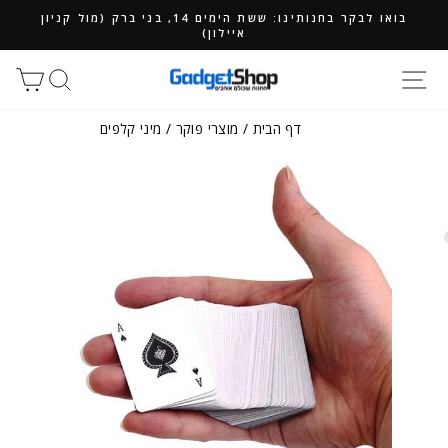
ילוג
בואו לבקר בחנותינו: ששת הימים 14, בני ברק (מול קניון
תוכן
איילון)
חיפוש
סל
דף הבית
/
מוצרי פוקר
/
מיני קלפים