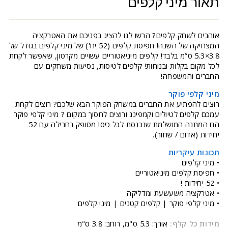
תאור מיני קלפים
אוהבים לשחק קלפים? הרשו לנו להציג בפניכם את האטרקציה
המצחיקה של השנה! חפיסת קלפים (52 יח') של מיני קלפים בגודל של
3.8×5.3 ס”מ בלבד! קלפים מיניאטוריים עשויים מקרטון, שאפשר לקחת
לכל מקום בקלות ובנוחות! קלפים לטיסות, נסיעות משחקים עם
החברים והמשפחה!
מיני קלפי פוקר
רוצים להפתיע את החברים במשחק הפוקר הבא שלכם? רוצים לקחת
עמכם קלפים לטיולים וקמפינג ורוצים לחסוך במקום ? מיני קלפי פוקר
הם המתנה המושלמת שנכנסת לכל כיס! מסופק בחבילה עם 52
יחידות (אדום / שחור).
תכונות עיקריות
• מיני קלפים
• חפיסת קלפים מיניאטוריים
• 52 יחידות !
• אטרקציה משעשעת ומדליקה
• מיני קלפי פוקר | קלפים קטנים | מיני קלפים
מידות כל קלף:
אורך: 5.3 ס"מ, רוחב: 3.8 ס"מ